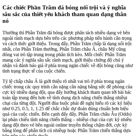
Các chiếc Phần Trăm đá bóng nổi trội và ý nghĩa
sâu sắc của thiết yếu khách tham quan dạng thân
nó
Thường thì Phần Trăm đá bóng được phân tách nhiều dạng vẻ bên
ngoài rành mạch dựa bên trên các phương pháp tiến hành cẩn trọng
và cách thức giới thiệu. Trong đấy, Phần Trăm chấp là dạng nổi trội
nhất, còn Phần Trăm thưởng, Phần Trăm châu Á, châu Mỹ cũng
đóng vai trò tập trung trong phân tích kèo. Mỗi chiếc Phần Trăm
mang các ý nghĩa sâu sắc rành mạch, giới thiệu chừng độ chú ý
nhận và đánh báo giá ở phía trong ngăn chiếc về đội bóng cũng như
tình trạng thực tế của cuộc chiến.
Tỷ lệ chấp châu Á là giới thiệu rõ nhất vai trò ở phía trong ngăn
chiếc trong các quy trình cân nặng cân nặng bằng sức đề phòng của
cực kỳ nhiều dạng đội, qua đấy hướng khách tham quan tới bài bác
toán tập trung đến hơn về tính dung dịch năng chiến thắng nhiềụi
chại của từng đội. Người đùa buộc phải đề nghị hiểu rõ các ký hiệu
như 0.25, 0.5, 1, 1.25 để chắc chắc dự đoán đúng chuẩn hơn hiệu
quả của cuộc chiến. Bên cạnh đấy đấy, Phần Trăm châu Âu (Odds)
lại phản chiếu tính năng chiến thắng – nhiềụi chại của cực kỳ nhiều
dạng đội theo vẻ bên ngoài online truyền thống chậm đời, cực kỳ
bằng lòng để phân tích cú nhiềụp hoặc Phần Trăm chiến thắng dựa
bên trên các chiến thuật.