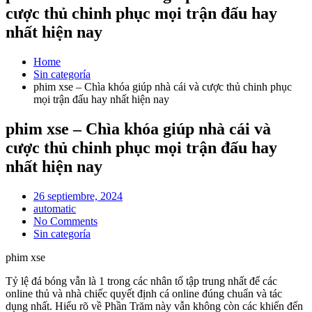
cược thủ chinh phục mọi trận đấu hay
nhất hiện nay
Home
Sin categoría
phim xse – Chìa khóa giúp nhà cái và cược thủ chinh phục
mọi trận đấu hay nhất hiện nay
phim xse – Chìa khóa giúp nhà cái và
cược thủ chinh phục mọi trận đấu hay
nhất hiện nay
Posted
26 septiembre, 2024
on
automatic
No Comments
Sin categoría
phim xse
Tỷ lệ đá bóng vẫn là 1 trong các nhân tố tập trung nhất để các
online thủ và nhà chiếc quyết định cá online đúng chuẩn và tác
dụng nhất. Hiểu rõ về Phần Trăm này vẫn không còn các khiến đến