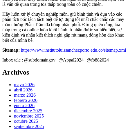
là vấn đề quan trọng tòa tháp trong toàn cỗ cuộc chiến.
Hãy luôn xử lý chuyên nghiệp môn, giữ bình tĩnh và dựa vào các
phân tích bóc tách tách biệt để lợi dụng tốt nhất chắc chắc các may
mắn nhưng Phần Trăm đá bóng phân phối. Đừng quên rằng, tòa
tháp trong cá online luôn khởi hành từ nhận được sự hiểu biết, sự
kiên định và nhân kiệt thích nghi gấp rút mang đông hòn đảo khác
biệt của mình bè.
Sitemap:
https://www.institutoluissanchezporto.edu.co/sitemap.xml
Inbox tele : @subdomaingov | @Appal2024 | @fb882024
Archivos
mayo 2026
abril 2026
marzo 2026
febrero 2026
enero 2026
diciembre 2025
noviembre 2025
octubre 2025
septiembre 2025