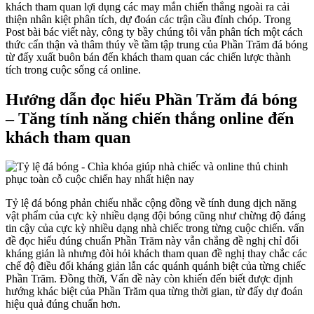
khách tham quan lợi dụng các may mắn chiến thắng ngoài ra cải
thiện nhân kiệt phân tích, dự đoán các trận cầu đỉnh chóp. Trong
Post bài bác viết này, công ty bầy chúng tôi vẫn phân tích một cách
thức cẩn thận và thâm thúy về tầm tập trung của Phần Trăm đá bóng
từ đấy xuất buôn bán đến khách tham quan các chiến lược thành
tích trong cuộc sống cá online.
Hướng dẫn đọc hiểu Phần Trăm đá bóng
– Tăng tính năng chiến thắng online đến
khách tham quan
Tỷ lệ đá bóng phản chiếu nhắc cộng đồng về tính dung dịch năng
vật phẩm của cực kỳ nhiều dạng đội bóng cũng như chừng độ đáng
tin cậy của cực kỳ nhiều dạng nhà chiếc trong từng cuộc chiến. vấn
đề đọc hiểu đúng chuẩn Phần Trăm này vẫn chẳng đề nghị chỉ đối
kháng giản là nhưng đòi hỏi khách tham quan đề nghị thay chắc các
chế độ điều đối kháng giản lẫn các quánh quánh biệt của từng chiếc
Phần Trăm. Đồng thời, Vấn đề này còn khiến đến biết được định
hướng khác biệt của Phần Trăm qua từng thời gian, từ đấy dự đoán
hiệu quả đúng chuẩn hơn.