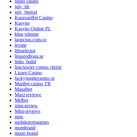
julius casino
july_bh
july_btprod
KaravanBet Casino
Kasyno
Kasyno Online PL
king johnnie
laopcion.com.co
levant
lifeselector
linasrodloga.se
links_build
listcrawler corpus christi
Lizaro Casino
luckyjunglecasino.se
Maribet casino TR
Masalbet
Maxi reviewe
Melbet
mini-review
Mini-reviews
misc
mobileporngames
mombrand
mono brand