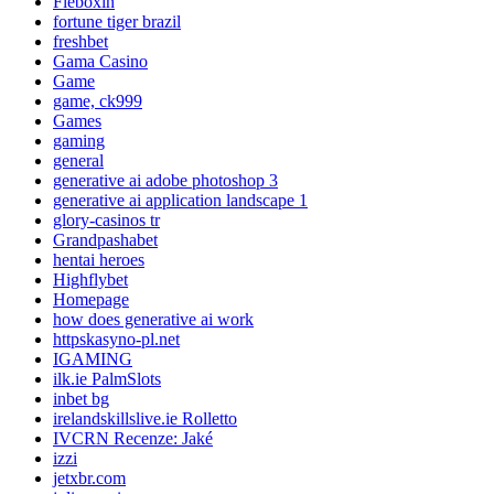
Fleboxin
fortune tiger brazil
freshbet
Gama Casino
Game
game, ck999
Games
gaming
general
generative ai adobe photoshop 3
generative ai application landscape 1
glory-casinos tr
Grandpashabet
hentai heroes
Highflybet
Homepage
how does generative ai work
httpskasyno-pl.net
IGAMING
ilk.ie PalmSlots
inbet bg
irelandskillslive.ie Rolletto
IVCRN Recenze: Jaké
izzi
jetxbr.com