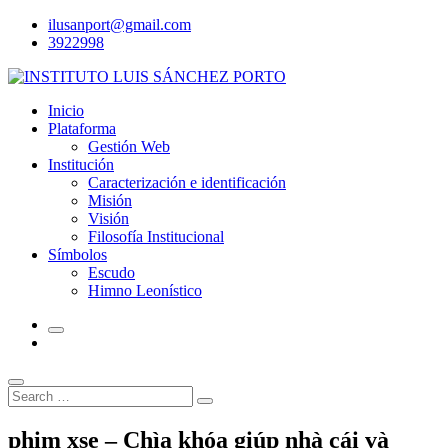
Skip
ilusanport@gmail.com
to
3922998
content
Inicio
Plataforma
Gestión Web
Institución
Caracterización e identificación
Misión
Visión
Filosofía Institucional
Símbolos
Escudo
Himno Leonístico
Search
Search
for:
phim xse – Chìa khóa giúp nhà cái và