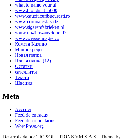
what to name your ai
www.blondis.it_5000
www.cauciucuribucuresti.ro
www.coronatest-rv.de
www.sigarenfabrieken.nl
www.un-film-sur-riquet.fr
www.weisse-magie.co
Комета Казино
Микрокредит
Новая папка
Новая папка (12)
Остатки
сателлиты
Текста
Швеция
Meta
Acceder
Feed de entradas
Feed de comentarios
WordPress.org
Desarrollada por TIC SOLUTIONS VM S.A.S. | Theme by