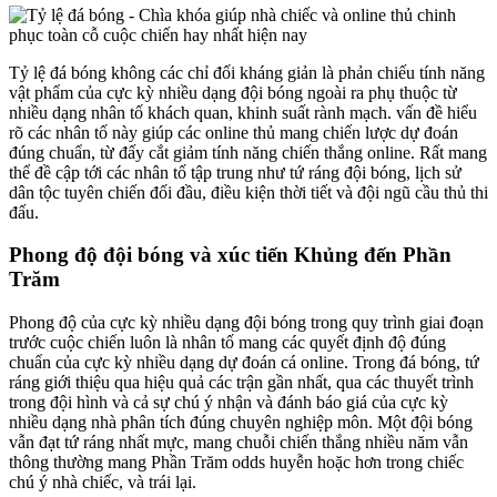
Tỷ lệ đá bóng không các chỉ đối kháng giản là phản chiếu tính năng
vật phẩm của cực kỳ nhiều dạng đội bóng ngoài ra phụ thuộc từ
nhiều dạng nhân tố khách quan, khinh suất rành mạch. vấn đề hiểu
rõ các nhân tố này giúp các online thủ mang chiến lược dự đoán
đúng chuẩn, từ đấy cắt giảm tính năng chiến thắng online. Rất mang
thể đề cập tới các nhân tố tập trung như tứ ráng đội bóng, lịch sử
dân tộc tuyên chiến đối đầu, điều kiện thời tiết và đội ngũ cầu thủ thi
đấu.
Phong độ đội bóng và xúc tiến Khủng đến Phần
Trăm
Phong độ của cực kỳ nhiều dạng đội bóng trong quy trình giai đoạn
trước cuộc chiến luôn là nhân tố mang các quyết định độ đúng
chuẩn của cực kỳ nhiều dạng dự đoán cá online. Trong đá bóng, tứ
ráng giới thiệu qua hiệu quả các trận gần nhất, qua các thuyết trình
trong đội hình và cả sự chú ý nhận và đánh báo giá của cực kỳ
nhiều dạng nhà phân tích đúng chuyên nghiệp môn. Một đội bóng
vẫn đạt tứ ráng nhất mực, mang chuỗi chiến thắng nhiều năm vẫn
thông thường mang Phần Trăm odds huyễn hoặc hơn trong chiếc
chú ý nhà chiếc, và trái lại.