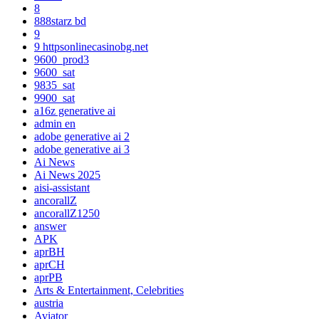
8
888starz bd
9
9 httpsonlinecasinobg.net
9600_prod3
9600_sat
9835_sat
9900_sat
a16z generative ai
admin en
adobe generative ai 2
adobe generative ai 3
Ai News
Ai News 2025
aisi-assistant
ancorallZ
ancorallZ1250
answer
APK
aprBH
aprCH
aprPB
Arts & Entertainment, Celebrities
austria
Aviator