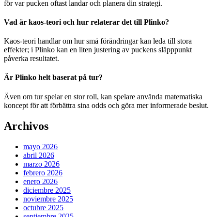
för var pucken oftast landar och planera din strategi.
Vad är kaos-teori och hur relaterar det till Plinko?
Kaos-teori handlar om hur små förändringar kan leda till stora
effekter; i Plinko kan en liten justering av puckens släpppunkt
påverka resultatet.
Är Plinko helt baserat på tur?
Även om tur spelar en stor roll, kan spelare använda matematiska
koncept för att förbättra sina odds och göra mer informerade beslut.
Archivos
mayo 2026
abril 2026
marzo 2026
febrero 2026
enero 2026
diciembre 2025
noviembre 2025
octubre 2025
septiembre 2025