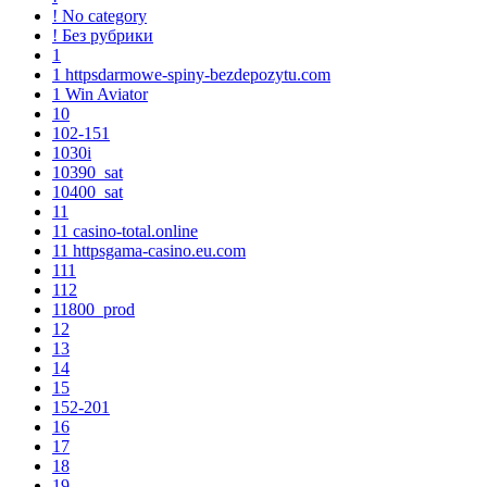
! No category
! Без рубрики
1
1 httpsdarmowe-spiny-bezdepozytu.com
1 Win Aviator
10
102-151
1030i
10390_sat
10400_sat
11
11 casino-total.online
11 httpsgama-casino.eu.com
111
112
11800_prod
12
13
14
15
152-201
16
17
18
19