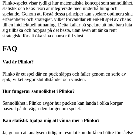
Plinko-spelet visar tydligt hur matematiska koncept som sannolikhet,
statistik och kaos-teori är integrerade med underhållning och
spelande. Genom att förstå dessa principer kan spelare optimera sina
erfarenheter och strategier, vilket förvandlar ett enkelt spel av chans
till en intellektuell utmaning. Detta kallar på spelare att inte bara luta
sig tillbaka och hoppas på det bästa, utan även att tänka rent
strategiskt för att öka sina chanser till vinst.
FAQ
Vad är Plinko?
Plinko är ett spel där en puck släpps och faller genom en serie av
spik, vilket avgör sluttillståndet och vinsten.
Hur fungerar sannolikhet i Plinko?
Sannolikhet i Plinko avgör hur pucken kan landa i olika korgar
baserat på de vägar den tar genom spelet.
Kan statistik hjälpa mig att vinna mer i Plinko?
Ja, genom att analysera tidigare resultat kan du få en bättre förståelse