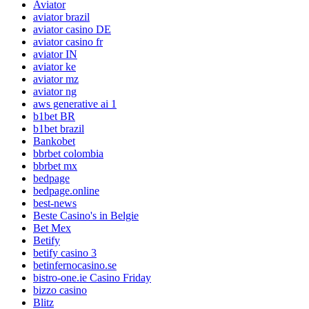
Aviator
aviator brazil
aviator casino DE
aviator casino fr
aviator IN
aviator ke
aviator mz
aviator ng
aws generative ai 1
b1bet BR
b1bet brazil
Bankobet
bbrbet colombia
bbrbet mx
bedpage
bedpage.online
best-news
Beste Casino's in Belgie
Bet Mex
Betify
betify casino 3
betinfernocasino.se
bistro-one.ie Casino Friday
bizzo casino
Blitz