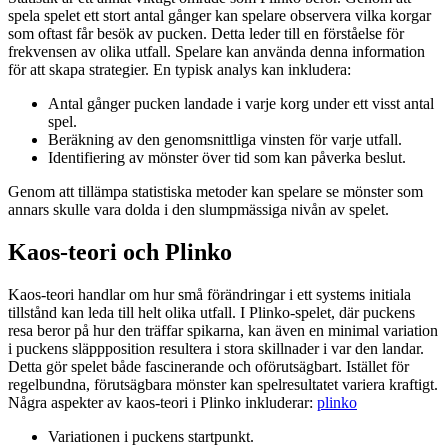
spela spelet ett stort antal gånger kan spelare observera vilka korgar
som oftast får besök av pucken. Detta leder till en förståelse för
frekvensen av olika utfall. Spelare kan använda denna information
för att skapa strategier. En typisk analys kan inkludera:
Antal gånger pucken landade i varje korg under ett visst antal
spel.
Beräkning av den genomsnittliga vinsten för varje utfall.
Identifiering av mönster över tid som kan påverka beslut.
Genom att tillämpa statistiska metoder kan spelare se mönster som
annars skulle vara dolda i den slumpmässiga nivån av spelet.
Kaos-teori och Plinko
Kaos-teori handlar om hur små förändringar i ett systems initiala
tillstånd kan leda till helt olika utfall. I Plinko-spelet, där puckens
resa beror på hur den träffar spikarna, kan även en minimal variation
i puckens släppposition resultera i stora skillnader i var den landar.
Detta gör spelet både fascinerande och oförutsägbart. Istället för
regelbundna, förutsägbara mönster kan spelresultatet variera kraftigt.
Några aspekter av kaos-teori i Plinko inkluderar:
plinko
Variationen i puckens startpunkt.