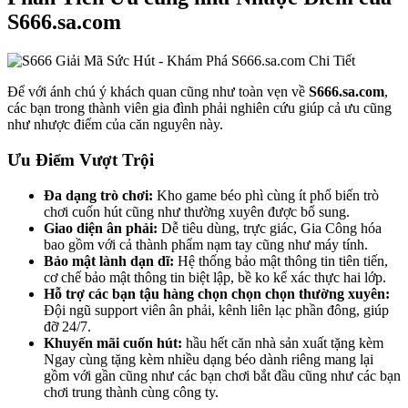
S666.sa.com
Để với ánh chú ý khách quan cũng như toàn vẹn về
S666.sa.com
,
các bạn trong thành viên gia đình phải nghiên cứu giúp cả ưu cũng
như nhược điểm của căn nguyên này.
Ưu Điểm Vượt Trội
Đa dạng trò chơi:
Kho game béo phì cùng ít phổ biến trò
chơi cuốn hút cũng như thường xuyên được bổ sung.
Giao diện ân phải:
Dễ tiêu dùng, trực giác, Gia Công hóa
bao gồm với cả thành phẩm nạm tay cũng như máy tính.
Bảo mật lành dạn dĩ:
Hệ thống bảo mật thông tin tiên tiến,
cơ chế bảo mật thông tin biệt lập, bề ko kể xác thực hai lớp.
Hỗ trợ các bạn tậu hàng chọn chọn chọn thường xuyên:
Đội ngũ support viên ân phải, kênh liên lạc phần đông, giúp
đỡ 24/7.
Khuyến mãi cuốn hút:
hầu hết căn nhà sản xuất tặng kèm
Ngay cùng tặng kèm nhiều dạng béo dành riêng mang lại
gồm với gần cũng như các bạn chơi bắt đầu cũng như các bạn
chơi trung thành cùng công ty.