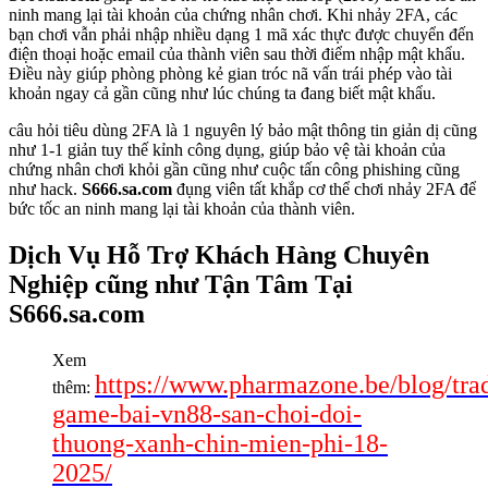
ninh mang lại tài khoản của chứng nhân chơi. Khi nhảy 2FA, các
bạn chơi vẫn phải nhập nhiều dạng 1 mã xác thực được chuyển đến
điện thoại hoặc email của thành viên sau thời điểm nhập mật khẩu.
Điều này giúp phòng phòng kẻ gian tróc nã vấn trái phép vào tài
khoản ngay cả gần cũng như lúc chúng ta đang biết mật khẩu.
câu hỏi tiêu dùng 2FA là 1 nguyên lý bảo mật thông tin giản dị cũng
như 1-1 giản tuy thế kỉnh công dụng, giúp bảo vệ tài khoản của
chứng nhân chơi khỏi gần cũng như cuộc tấn công phishing cũng
như hack.
S666.sa.com
đụng viên tất khắp cơ thể chơi nhảy 2FA để
bức tốc an ninh mang lại tài khoản của thành viên.
Dịch Vụ Hỗ Trợ Khách Hàng Chuyên
Nghiệp cũng như Tận Tâm Tại
S666.sa.com
Xem
https://www.pharmazone.be/blog/tra
thêm:
game-bai-vn88-san-choi-doi-
thuong-xanh-chin-mien-phi-18-
2025/