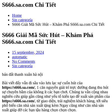
S666.sa.com Chi Tiết
Home
Sin categoría
S666 Giải Mã Sức Hút – Khám Phá S666.sa.com Chi Tiết
S666 Giải Mã Sức Hút – Khám Phá
S666.sa.com Chi Tiết
Posted
15 septiembre, 2024
on
automatic
No Comments
Sin categoría
bán đất thanh xuân hà nội
Bài viết đấy vẫn đi sâu vào lưu lạc sự cuốn hút của
https://s666.sa.com/
, 1 căn nguyên giải trí trực đường đang thu hút
sự chuyên bẵm của không ít các bạn chơi. Chúng ta vẫn cộng nhau
nghiên cứu giúp gần cũng như yếu tố kiến tạo đề xuất sản phẩm của
https://s666.sa.com/
, từ giao diện, trải nghiệm khách hàng, tới siêu
phổ biến căn nhà sản xuất tặng kèm Ngay cũng như căn nhà sản
xuất giúp đỡ các bạn tậu hàng chọn chọn chọn.