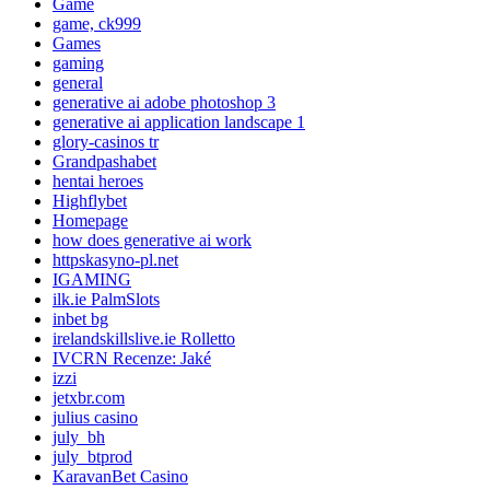
Game
game, ck999
Games
gaming
general
generative ai adobe photoshop 3
generative ai application landscape 1
glory-casinos tr
Grandpashabet
hentai heroes
Highflybet
Homepage
how does generative ai work
httpskasyno-pl.net
IGAMING
ilk.ie PalmSlots
inbet bg
irelandskillslive.ie Rolletto
IVCRN Recenze: Jaké
izzi
jetxbr.com
julius casino
july_bh
july_btprod
KaravanBet Casino