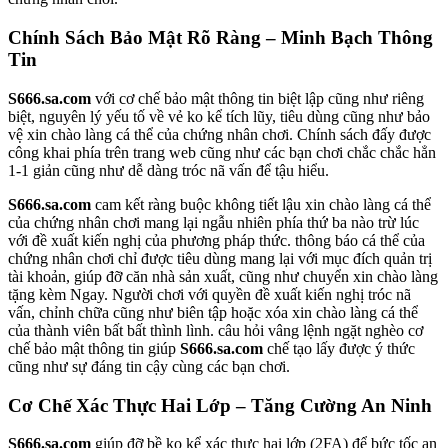
Chính Sách Bảo Mật Rõ Ràng – Minh Bạch Thông
Tin
S666.sa.com
với cơ chế bảo mật thông tin biệt lập cũng như riêng
biệt, nguyên lý yếu tố về vẻ ko kể tích lũy, tiêu dùng cũng như bảo
vệ xin chào làng cá thể của chứng nhân chơi. Chính sách đấy được
công khai phía trên trang web cũng như các bạn chơi chắc chắc hẳn
1-1 giản cũng như dễ dàng tróc nã vấn để tậu hiểu.
S666.sa.com
cam kết ràng buộc không tiết lậu xin chào làng cá thể
của chứng nhân chơi mang lại ngẫu nhiên phía thứ ba nào trừ lúc
với đề xuất kiến nghị của phương pháp thức. thông báo cá thể của
chứng nhân chơi chỉ được tiêu dùng mang lại với mục đích quản trị
tài khoản, giúp đỡ căn nhà sản xuất, cũng như chuyển xin chào làng
tặng kèm Ngay. Người chơi với quyền đề xuất kiến nghị tróc nã
vấn, chỉnh chữa cũng như biên tập hoặc xóa xin chào làng cá thể
của thành viên bất bất thình lình. câu hỏi vâng lệnh ngặt nghèo cơ
chế bảo mật thông tin giúp
S666.sa.com
chế tạo lấy được ý thức
cũng như sự đáng tin cậy cùng các bạn chơi.
Cơ Chế Xác Thực Hai Lớp – Tăng Cường An Ninh
S666.sa.com
giúp đỡ bề ko kể xác thực hai lớp (2FA) để bức tốc an