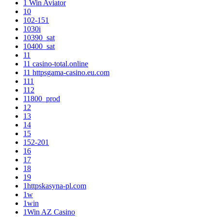
1 Win Aviator
10
102-151
1030i
10390_sat
10400_sat
11
11 casino-total.online
11 httpsgama-casino.eu.com
111
112
11800_prod
12
13
14
15
152-201
16
17
18
19
1httpskasyna-pl.com
1w
1win
1Win AZ Casino