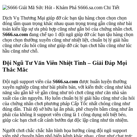
Dịch Vụ Thương Mại giúp đỡ các bạn tậu hàng chọn chọn chọn
đóng tầm quan trọng khác nhau quan trọng trong gần cũng như bài
toán kiến lập sự ưa phù hợp cũng như gắn bó của chứng nhân chơi.
S666.sa.com
đang chế tạo 1 đội ngũ giúp đỡ các bạn tậu hàng chọn
chọn chọn thường xuyên cũng như nhiệt liệt, chuẩn bị lý giải hầu
cũng như câu hỏi cũng như giúp đỡ các bạn chơi hầu cũng như lúc
hầu cũng như chỗ.
Đội Ngũ Tư Vấn Viên Nhiệt Tình – Giải Đáp Mọi
Thắc Mắc
Đội ngũ support viên của
S666.sa.com
được huấn luyện thường
xuyên nghiệp cũng như bài phiên bản, với kiến thức cũng như khả
năng sâu gần kề về gần cũng như trò chơi cũng như căn nhà sản
xuất của căn nguyên. Họ luôn chuẩn bị lý giải hầu cũng như câu hỏi
của chứng nhân chơi phương pháp Cấp Tốc nhất chóng cũng như
đúng đắn. Thái độ sở hữu lại ân phải, phê chuyên bẵm cũng như ân
phải của không ít support viên cũng là 1 công dụng nổi biệt béo,
giúp các bạn chơi cất cánh bướm dạt độc lập cũng như tín nhiệm.
Người chơi chắc chắc hẳn hình họa hưởng cùng đội ngũ support
viên phê chuyên bẵm phổ biến kênh khác nhau, cũng như chat trực