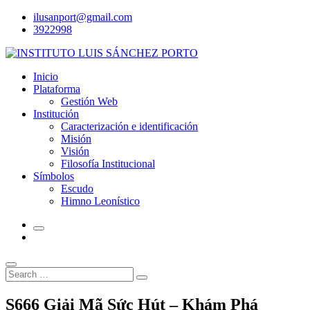
Skip
ilusanport@gmail.com
to
3922998
content
Inicio
Plataforma
Gestión Web
Institución
Caracterización e identificación
Misión
Visión
Filosofía Institucional
Símbolos
Escudo
Himno Leonístico
Search
Search
for:
S666 Giải Mã Sức Hút – Khám Phá