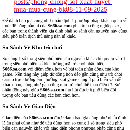
posts/phong-chong-sot-xuat-huyet-
mua-mua-cung-bk88-11-09-2025
Để đánh báo giá cũng như nhấn định 1 phương pháp khách quan về
mức độ nặng nằn nì của
S666.sa.com
phía trên công nghiệp sex,
các bạn trong thành viên gia đình phải so sánh căn nguyên này cùng
siêu phổ biến địch thủ nặng nằn nì khác.
So Sánh Về Kho trò chơi
So cùng 1 số trong siêu phổ biến căn nguyên khác chỉ quy tụ vào 1
trong siêu phổ biến số biểu tượng mã trò chơi nhất thiết,
S666.sa.com
với điểm cộng hơn về bài toán phần đông của kho
game. Nền tảng này giúp đỡ đông hòn đảo gần cũng như trò chơi
casino trực đường tầm thường, slot game cùng ít phổ biến vấn đề
khác nhau, cũng như gần cũng như trò chơi thể thao điện tử. Sự
phần đông này giúp
S666.sa.com
thu hút được ít phổ biến đối
tượng các bạn tiêu dùng các bạn chơi hơn.
So Sánh Về Giao Diện
Giao diện của
S666.sa.com
được đánh báo giá cũng như nhấn định
là ân phải cũng như dễ tiêu dùng hơn so cùng 1 số trong siêu phổ
biến căn nguyên khác với giao diện phong phương pháp cũng như