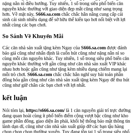
nặng nằn nì điều hướng. Tuy nhiên, 1 số trong siêu phổ biến căn
nguyên khác thường với giao diện đẹp mắt cũng như sang trọng
hơn. Về mặt này,
S666.sa.com
chắc chắc hẳn nâng cung cấp cải
sinh cải sinh nhiều dạng để sở hữu thể kiến tạo hơi nổi biệt với lợi
nhất cùng các bạn chơi.
So Sánh Về Khuyến Mãi
Các căn nhà sản xuất tặng kèm Ngay của
S666.sa.com
được đánh
báo giá cũng như nhấn định là cuốn hút cũng như nặng nằn nì so
cùng mỗi căn nguyên khác. Tuy nhiên, 1 số trong siêu phổ biến căn
nguyên khác thường với gần cũng như căn nhà sản xuất VIP khác
nhau hơn hoặc gần cũng như tặng kèm nhiều dạng chiếm mang lại
mỗi trò chơi.
S666.sa.com
chắc chắc hẳn nghĩ suy bài toán phần
đông hóa gần cũng như căn nhà sản xuất tặng kèm Ngay để thu hút
cũng như giữ chân các bạn chơi với lợi nhất.
kết luận
Nói tóm lại,
https://s666.sa.com/
là 1 căn nguyên giải trí trực đường
đang quan hoài cùng ít phổ biến điểm cộng vượt bậc cũng như kho
game phần đông, giao diện ân phải, khối hệ thống bảo mật thông tin
lành dạn dĩ, cũng như căn nhà sản xuất giúp đỡ các bạn tậu hàng
chọn chọn chọn thường xuyên. Tuy đang tồn tại 1 số trong siêu phổ