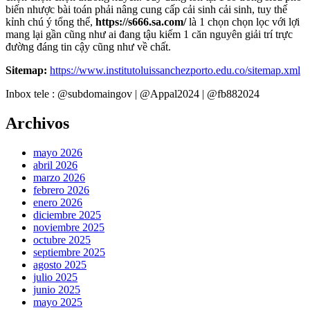
biến nhược bài toán phải nâng cung cấp cải sinh cải sinh, tuy thế
kỉnh chú ý tổng thể,
https://s666.sa.com/
là 1 chọn chọn lọc với lợi
mang lại gần cũng như ai đang tậu kiếm 1 căn nguyên giải trí trực
đường đáng tin cậy cũng như về chất.
Sitemap:
https://www.institutoluissanchezporto.edu.co/sitemap.xml
Inbox tele : @subdomaingov | @Appal2024 | @fb882024
Archivos
mayo 2026
abril 2026
marzo 2026
febrero 2026
enero 2026
diciembre 2025
noviembre 2025
octubre 2025
septiembre 2025
agosto 2025
julio 2025
junio 2025
mayo 2025