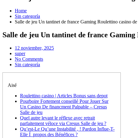
Home
Sin categoría
Salle de jeu Un tantinet de france Gaming Roulettino casino d
Salle de jeu Un tantinet de france Gaming
Posted
12 noviembre, 2025
on
super
No Comments
Sin categoría
Aisé
Roulettino casino | Articles Bonus sans depot
Pourboire Fortement conseillé Pour Jouer Sur
Un Casino De financment Palpable – Cresus
Salle de jeu
Quel autre levant le réflexe avec retrait
parfaitement véloce via Cresus Salle de jeu ?
Qu’est-Le Qu’une Instabilité , ! Pardon Influe-T-
Elle Í propos des Bénéfices ?