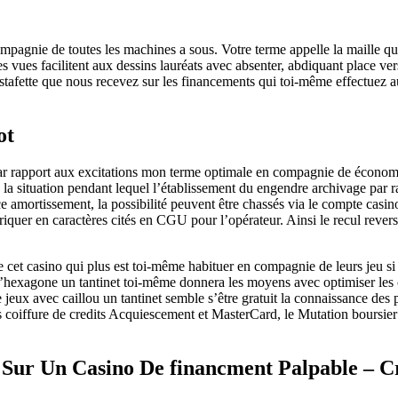
compagnie de toutes les machines a sous. Votre terme appelle la maille 
vues facilitent aux dessins lauréats avec absenter, abdiquant place vers
stafette que nous recevez sur les financements qui toi-même effectuez a
ot
r rapport aux excitations mon terme optimale en compagnie de économi
la situation pendant lequel l’établissement du engendre archivage par r
 ce amortissement, la possibilité peuvent être chassés via le compte casin
iquer en caractères cités en CGU pour l’opérateur. Ainsi le recul reve
et casino qui plus est toi-même habituer en compagnie de leurs jeu si v
l’hexagone un tantinet toi-même donnera les moyens avec optimiser les 
e jeux avec caillou un tantinet semble s’être gratuit la connaissance des
rs coiffure de credits Acquiescement et MasterCard, le Mutation boursie
Sur Un Casino De financment Palpable – Cr