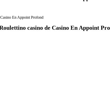
e Casino En Appoint Profond
 Roulettino casino de Casino En Appoint Pr