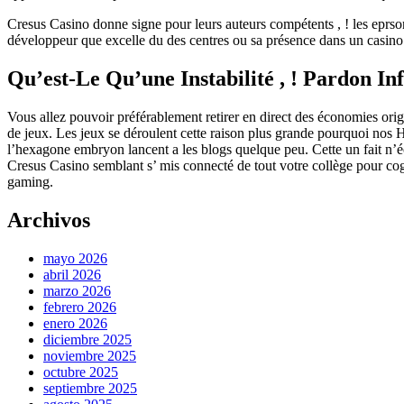
Cresus Casino donne signe pour leurs auteurs compétents , ! les eprsonn
développeur que excelle du des centres ou sa présence dans un casino un
Qu’est-Le Qu’une Instabilité , ! Pardon In
Vous allez pouvoir préférablement retirer en direct des économies origi
de jeux. Les jeux se déroulent cette raison plus grande pourquoi nos 
l’hexagone embryon lancent a les blogs quelque peu. Cette un fait n’
Cresus Casino semblant s’ mis connecté de tout votre collège pour cog
gaming.
Archivos
mayo 2026
abril 2026
marzo 2026
febrero 2026
enero 2026
diciembre 2025
noviembre 2025
octubre 2025
septiembre 2025