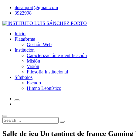
Skip
ilusanport@gmail.com
to
3922998
content
Inicio
Plataforma
Gestión Web
Institución
Caracterización e identificación
Misión
Visión
Filosofía Institucional
Símbolos
Escudo
Himno Leonístico
Search
Search
for:
Salle de jeu Un tantinet de france Gaming