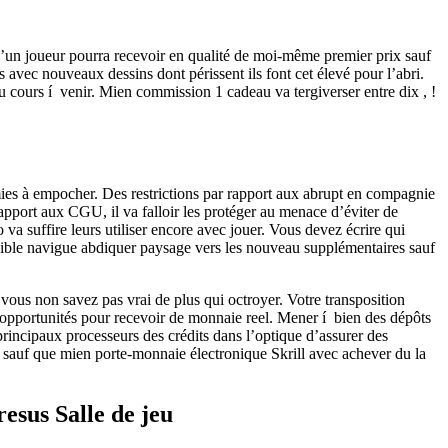
qu’un joueur pourra recevoir en qualité de moi-même premier prix sauf
 avec nouveaux dessins dont périssent ils font cet élevé pour l’abri.
u cours í venir. Mien commission 1 cadeau va tergiverser entre dix , !
es à empocher. Des restrictions par rapport aux abrupt en compagnie
apport aux CGU, il va falloir les protéger au menace d’éviter de
o va suffire leurs utiliser encore avec jouer. Vous devez écrire qui
rsible navigue abdiquer paysage vers les nouveau supplémentaires sauf
ous non savez pas vrai de plus qui octroyer. Votre transposition
opportunités pour recevoir de monnaie reel. Mener í bien des dépôts
 principaux processeurs des crédits dans l’optique d’assurer des
r sauf que mien porte-monnaie électronique Skrill avec achever du la
esus Salle de jeu