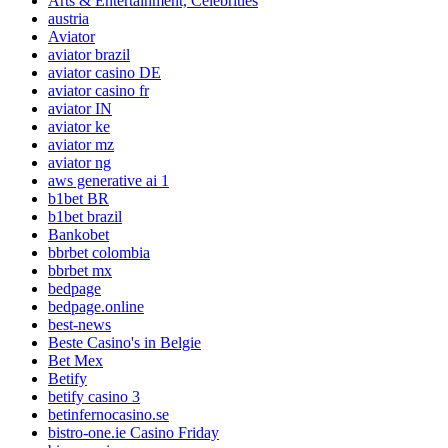
Arts & Entertainment, Celebrities
austria
Aviator
aviator brazil
aviator casino DE
aviator casino fr
aviator IN
aviator ke
aviator mz
aviator ng
aws generative ai 1
b1bet BR
b1bet brazil
Bankobet
bbrbet colombia
bbrbet mx
bedpage
bedpage.online
best-news
Beste Casino's in Belgie
Bet Mex
Betify
betify casino 3
betinfernocasino.se
bistro-one.ie Casino Friday