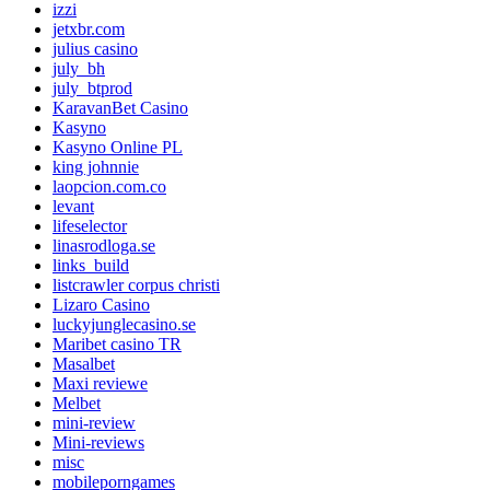
izzi
jetxbr.com
julius casino
july_bh
july_btprod
KaravanBet Casino
Kasyno
Kasyno Online PL
king johnnie
laopcion.com.co
levant
lifeselector
linasrodloga.se
links_build
listcrawler corpus christi
Lizaro Casino
luckyjunglecasino.se
Maribet casino TR
Masalbet
Maxi reviewe
Melbet
mini-review
Mini-reviews
misc
mobileporngames