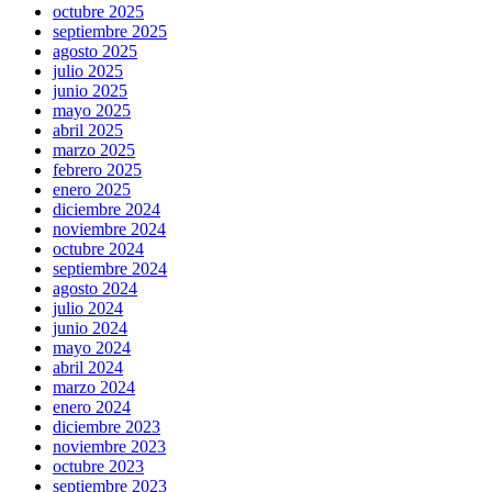
octubre 2025
septiembre 2025
agosto 2025
julio 2025
junio 2025
mayo 2025
abril 2025
marzo 2025
febrero 2025
enero 2025
diciembre 2024
noviembre 2024
octubre 2024
septiembre 2024
agosto 2024
julio 2024
junio 2024
mayo 2024
abril 2024
marzo 2024
enero 2024
diciembre 2023
noviembre 2023
octubre 2023
septiembre 2023