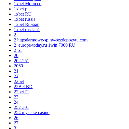
1xbet Morocco
1xbet pt
1xbet RU
1xbet russia
1xbet Russian
1xbet russian1
2
2 httpsdarmowe-spiny-bezdepozytu.com
2_europe-today.ru 1win 7000 RU
2-51
20
202-251
2060
21
22
22bet
22Bet BD
22bet IT
23
24
252-301
254 mystake casino
26
27
3