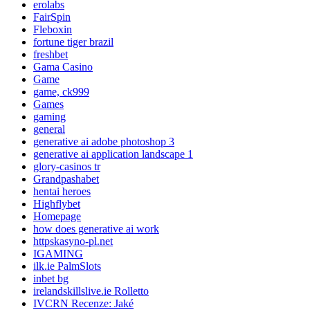
erolabs
FairSpin
Fleboxin
fortune tiger brazil
freshbet
Gama Casino
Game
game, ck999
Games
gaming
general
generative ai adobe photoshop 3
generative ai application landscape 1
glory-casinos tr
Grandpashabet
hentai heroes
Highflybet
Homepage
how does generative ai work
httpskasyno-pl.net
IGAMING
ilk.ie PalmSlots
inbet bg
irelandskillslive.ie Rolletto
IVCRN Recenze: Jaké