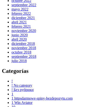
octubre 2022
septiembre 2022
mayo 2022
febrero 2022
diciembre 2021
abril 2021
febrero 2021
noviembre 2020
junio 2020
abril 2020
diciembre 2018
noviembre 2018
octubre 2018
septiembre 2018
julio 2018
Categorías
!
! No category
! Без рубрики
1
1 httpsdarmowe-spiny-bezdepozytu.com
1 Win Aviator
10