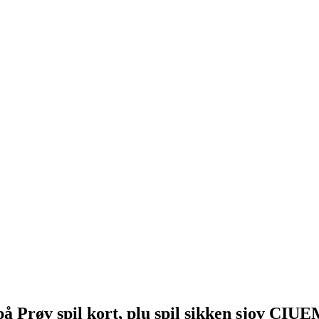
på Prøv spil kort, plu spil sikken sjov CIU