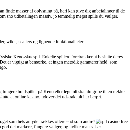
an finde masser af oplysning på, heri kan give dig anbefalinger til de
ersom sno udbetalingen massiv, jo temmelig meget spille du vælger.
, wilds, scatters og lignende funktionaliteter.
ysiske Keno-skuespil. Enkelte spillere foretrækker at beslutte deres
Det er vigtigt at bemærke, at ingen metodik garanterer held, som
ingo.
fungere boldspiller på Keno eller legemli skal du gribe til en række
eslutte et online kasino, udover det udstrakt alt har berørt.
/noget som hels antyde trækkes oftere end som andre?
n god del markere, fungere vælger, og hvilke man satser.