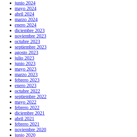
junio 2024
mayo 2024
abril 2024
marzo 2024
enero 2024
diciembre 2023
noviembre 2023
octubre 2023
septiembre 2023
agosto 2023
julio 2023
junio 2023
mayo 2023
marzo 2023
febrero 2023
enero 2023
octubre 2022
septiembre 2022
mayo 2022
febrero 2022
diciembre 2021
abril 2021
febrero 2021
noviembre 2020
junio 2020