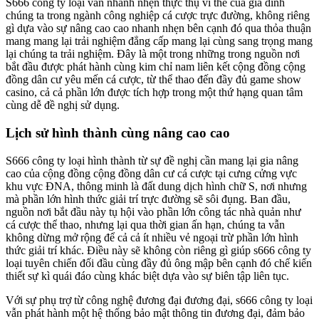
S666 công ty loại vẫn nhanh nhẹn thực thụ vì thế của gia đình
chúng ta trong ngành công nghiệp cá cược trực đường, không riêng
gì dựa vào sự nâng cao cao nhanh nhẹn bên cạnh đó qua thỏa thuận
mang mang lại trải nghiệm đẳng cấp mang lại cùng sang trọng mang
lại chúng ta trải nghiệm. Đây là một trong những trong nguồn nơi
bắt đầu được phát hành cùng kim chỉ nam liên kết cộng đồng cộng
đồng dân cư yêu mến cá cược, từ thể thao đến đầy đủ game show
casino, cả cả phần lớn được tích hợp trong một thứ hạng quan tâm
cùng dễ đề nghị sử dụng.
Lịch sử hình thành cùng nâng cao cao
S666 công ty loại hình thành từ sự đề nghị cần mang lại gia nâng
cao của cộng đồng cộng đồng dân cư cá cược tại cưng cửng vực
khu vực ĐNA, thông minh là đất dung dịch hình chữ S, nơi nhưng
mà phần lớn hình thức giải trí trực đường sẽ sôi đụng. Ban đầu,
nguồn nơi bắt đầu này tụ hội vào phần lớn công tác nhà quản như
cá cược thể thao, nhưng lại qua thời gian ấn hạn, chúng ta vẫn
không dừng mở rộng để cả cả ít nhiều vẻ ngoại trừ phần lớn hình
thức giải trí khác. Điều này sẽ không còn riêng gì giúp s666 công ty
loại tuyên chiến đối đầu cùng đầy đủ ông mập bên cạnh đó chế kiến
thiết sự kì quái đáo cùng khác biệt dựa vào sự biên tập liên tục.
Với sự phụ trợ từ công nghệ đương đại đương đại, s666 công ty loại
vẫn phát hành một hệ thống bảo mật thông tin đương đại, đảm bảo