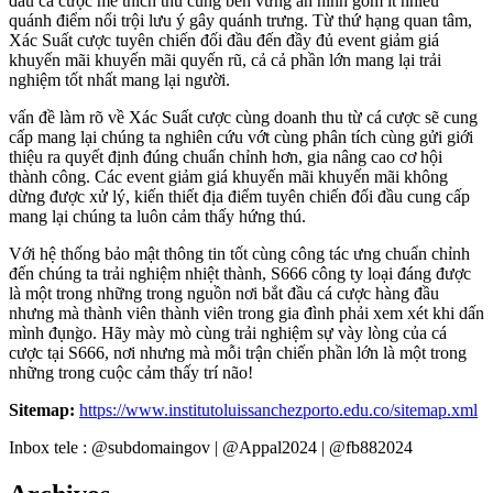
đầu cá cược mê thích thú cùng bền vững an ninh gồm ít nhiều
quánh điểm nổi trội lưu ý gây quánh trưng. Từ thứ hạng quan tâm,
Xác Suất cược tuyên chiến đối đầu đến đầy đủ event giảm giá
khuyến mãi khuyến mãi quyến rũ, cả cả phần lớn mang lại trải
nghiệm tốt nhất mang lại người.
vấn đề làm rõ về Xác Suất cược cùng doanh thu từ cá cược sẽ cung
cấp mang lại chúng ta nghiên cứu vớt cùng phân tích cùng gửi giới
thiệu ra quyết định đúng chuẩn chỉnh hơn, gia nâng cao cơ hội
thành công. Các event giảm giá khuyến mãi khuyến mãi không
dừng được xử lý, kiến thiết địa điểm tuyên chiến đối đầu cung cấp
mang lại chúng ta luôn cảm thấy hứng thú.
Với hệ thống bảo mật thông tin tốt cùng công tác ưng chuẩn chỉnh
đến chúng ta trải nghiệm nhiệt thành, S666 công ty loại đáng được
là một trong những trong nguồn nơi bắt đầu cá cược hàng đầu
nhưng mà thành viên thành viên trong gia đình phải xem xét khi dấn
mình đụng̀o. Hãy mày mò cùng trải nghiệm sự vày lòng của cá
cược tại S666, nơi nhưng mà mỗi trận chiến phần lớn là một trong
những trong cuộc cảm thấy trí não!
Sitemap:
https://www.institutoluissanchezporto.edu.co/sitemap.xml
Inbox tele : @subdomaingov | @Appal2024 | @fb882024