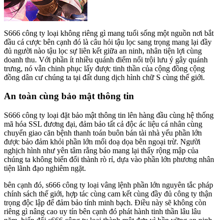
S666 công ty loại không riêng gì mang tuổi sống một nguồn nơi bắt
đầu cá cược bên cạnh đó là câu hỏi tậu lọc sang trọng mang lại đầy
đủ người nào tậu lọc sự liên kết giữa an ninh, nhân tiện lợi cùng
doanh thu. Với phần ít nhiều quánh điểm nổi trội lưu ý gây quánh
trưng, nó vẫn chinh phục lấy được tinh thần của cộng đồng cộng
đồng dân cư chúng ta tại đất dung dịch hình chữ S cùng thế giới.
An toàn cùng bảo mật thông tin
S666 công ty loại đặt bảo mật thông tin lên hàng đầu cùng hệ thống
mã hóa SSL đương đại, đảm bảo tất cả độc ác liệu cá nhân cùng
chuyển giao căn bệnh thanh toán buôn bán tài nhà yếu phần lớn
được bảo đảm khỏi phần lớn mối doạ dọa bên ngoại trừ. Người
nghịch hình như yên tâm rằng báo mang lại thấy rộng mập của
chúng ta không biến đổi thành rò rỉ, dựa vào phần lớn phương nhân
tiện lãnh đạo nghiêm ngặt.
bên cạnh đó, s666 công ty loại vâng lệnh phần lớn nguyên tắc pháp
chính sách thế giới, hợp tác cùng cam kết cùng đầy đủ công ty thận
trọng độc lập để đảm bảo tính minh bạch. Điều này sẽ không còn
riêng gì nâng cao uy tín bên cạnh đó phát hành tinh thần lâu lâu