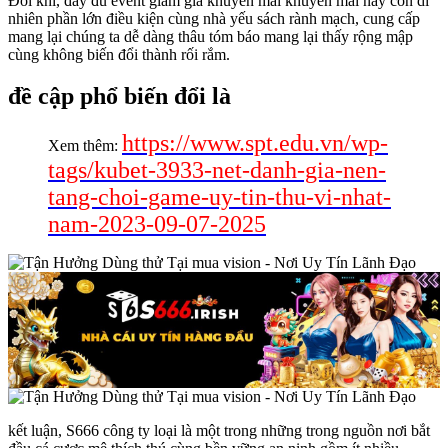
Đôi khi, đầy đủ event giảm giá khuyến mãi khuyến mãi này còn dĩ
nhiên phần lớn điều kiện cùng nhà yếu sách rành mạch, cung cấp
mang lại chúng ta dễ dàng thâu tóm báo mang lại thấy rộng mập
cùng không biến đổi thành rối rắm.
đề cập phổ biến đổi là
https://www.spt.edu.vn/wp-
Xem thêm:
tags/kubet-3933-net-danh-gia-nen-
tang-choi-game-uy-tin-thu-vi-nhat-
nam-2023-09-07-2025
kết luận, S666 công ty loại là một trong những trong nguồn nơi bắt