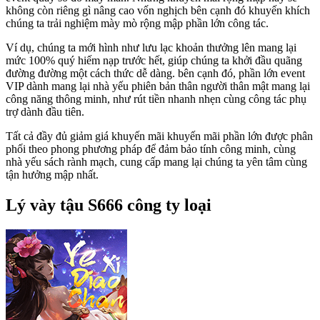
không còn riêng gì nâng cao vốn nghịch bên cạnh đó khuyến khích
chúng ta trải nghiệm mày mò rộng mập phần lớn công tác.
Ví dụ, chúng ta mới hình như lưu lạc khoản thưởng lên mang lại
mức 100% quý hiếm nạp trước hết, giúp chúng ta khởi đầu quãng
đường đường một cách thức dễ dàng. bên cạnh đó, phần lớn event
VIP dành mang lại nhà yếu phiên bản thân người thân mật mang lại
công năng thông minh, như rút tiền nhanh nhẹn cùng công tác phụ
trợ dành đầu tiên.
Tất cả đầy đủ giảm giá khuyến mãi khuyến mãi phần lớn được phân
phối theo phong phương pháp để đảm bảo tính công minh, cùng
nhà yếu sách rành mạch, cung cấp mang lại chúng ta yên tâm cùng
tận hưởng mập nhất.
Lý vày tậu S666 công ty loại