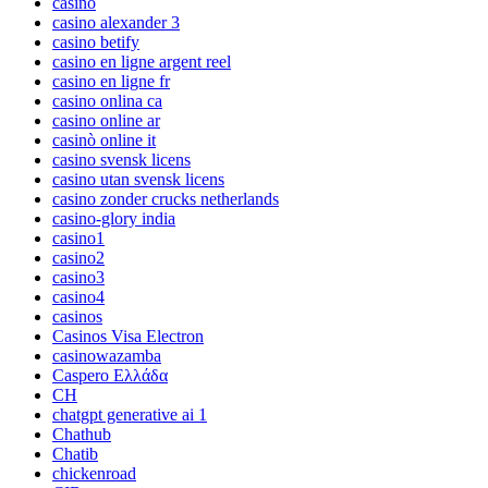
casino
casino alexander 3
casino betify
casino en ligne argent reel
casino en ligne fr
casino onlina ca
casino online ar
casinò online it
casino svensk licens
casino utan svensk licens
casino zonder crucks netherlands
casino-glory india
casino1
casino2
casino3
casino4
casinos
Casinos Visa Electron
casinowazamba
Caspero Ελλάδα
CH
chatgpt generative ai 1
Chathub
Chatib
chickenroad