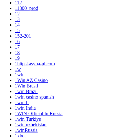
112
11800_prod
12
13
14
15
152-201
16
17
18
19
1httpskasyna-pl.com
1w
1win
1Win AZ Casino
1Win Brasil
1win Brazil
1win casino spanish
1win fr
1win India
1WIN Official In Russia
1win Turkiye
1win uzbekistan
1winRussia
1xbet