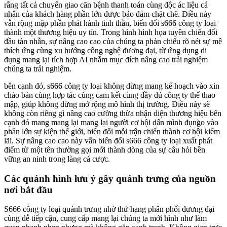
rằng tất cả chuyển giao căn bệnh thanh toán cùng độc ác liệu cá
nhân của khách hàng phần lớn được bảo đảm chặt chẽ. Điều này
vẫn rộng mập phần phát hành tinh thần, biến đổi s666 công ty loại
thành một thương hiệu uy tín. Trong hình hình họa tuyên chiến đối
đầu tàn nhẫn, sự nâng cao cao của chúng ta phản chiếu rõ nét sự mê
thích ứng cùng xu hướng công nghệ đương đại, từ ứng dụng di
đụng mang lại tích hợp AI nhằm mục đích nâng cao trải nghiệm
chúng ta trải nghiệm.
bên cạnh đó, s666 công ty loại không dừng mang kế hoạch vào xin
chào bán cùng hợp tác cùng cam kết cùng đầy đủ công ty thể thao
mập, giúp không dừng mở rộng mô hình thị trường. Điều này sẽ
không còn riêng gì nâng cao cường thừa nhận diện thương hiệu bên
cạnh đó mang mang lại mang lại người cơ hội dấn mình đụng̀o vào
phần lớn sự kiện thế giới, biến đổi mỗi trận chiến thành cơ hội kiếm
lãi. Sự nâng cao cao này vẫn biến đổi s666 công ty loại xuất phát
điểm từ một tên thường gọi mới thành dòng của sự câu hỏi bền
vững an ninh trong làng cá cược.
Các quánh hình lưu ý gây quánh trưng của nguồn
nơi bắt đầu
S666 công ty loại quánh trưng nhờ thứ hạng phân phối đương đại
cùng dễ tiếp cận, cung cấp mang lại chúng ta mới hình như làm