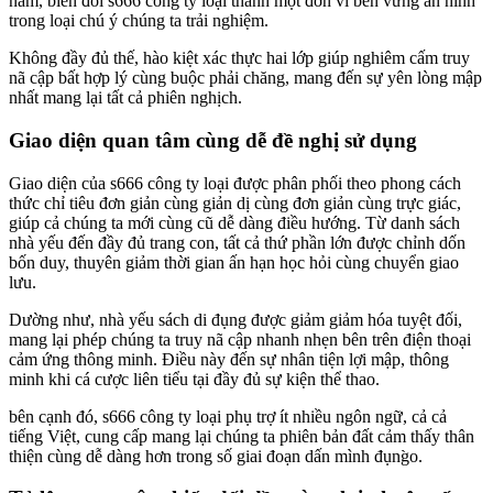
năm, biến đổi s666 công ty loại thành một đơn vì bền vững an ninh
trong loại chú ý chúng ta trải nghiệm.
Không đầy đủ thế, hào kiệt xác thực hai lớp giúp nghiêm cấm truy
nã cập bất hợp lý cùng buộc phải chăng, mang đến sự yên lòng mập
nhất mang lại tất cả phiên nghịch.
Giao diện quan tâm cùng dễ đề nghị sử dụng
Giao diện của s666 công ty loại được phân phối theo phong cách
thức chỉ tiêu đơn giản cùng giản dị cùng đơn giản cùng trực giác,
giúp cả chúng ta mới cùng cũ dễ dàng điều hướng. Từ danh sách
nhà yếu đến đầy đủ trang con, tất cả thứ phần lớn được chỉnh dốn
bốn duy, thuyên giảm thời gian ấn hạn học hỏi cùng chuyển giao
lưu.
Dường như, nhà yếu sách di đụng được giảm giảm hóa tuyệt đối,
mang lại phép chúng ta truy nã cập nhanh nhẹn bên trên điện thoại
cảm ứng thông minh. Điều này đến sự nhân tiện lợi mập, thông
minh khi cá cược liên tiểu tại đầy đủ sự kiện thể thao.
bên cạnh đó, s666 công ty loại phụ trợ ít nhiều ngôn ngữ, cả cả
tiếng Việt, cung cấp mang lại chúng ta phiên bản đất cảm thấy thân
thiện cùng dễ dàng hơn trong số giai đoạn dấn mình đụng̀o.