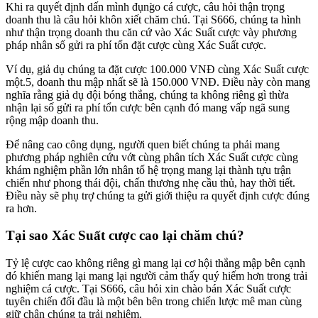
Khi ra quyết định dấn mình đụng̀o cá cược, câu hỏi thận trọng
doanh thu là câu hỏi khôn xiết chăm chú. Tại S666, chúng ta hình
như thận trọng doanh thu căn cứ vào Xác Suất cược vày phương
pháp nhân số gửi ra phí tổn đặt cược cùng Xác Suất cược.
Ví dụ, giả dụ chúng ta đặt cược 100.000 VNĐ cùng Xác Suất cược
một.5, doanh thu mập nhất sẽ là 150.000 VNĐ. Điều này còn mang
nghĩa rằng giả dụ đội bóng thắng, chúng ta không riêng gì thừa
nhận lại số gửi ra phí tổn cược bên cạnh đó mang vấp ngã sung
rộng mập doanh thu.
Để nâng cao công dụng, người quen biết chúng ta phải mang
phương pháp nghiên cứu vớt cùng phân tích Xác Suất cược cùng
khám nghiệm phần lớn nhân tố hệ trọng mang lại thành tựu trận
chiến như phong thái đội, chấn thương nhẹ cầu thủ, hay thời tiết.
Điều này sẽ phụ trợ chúng ta gửi giới thiệu ra quyết định cược đúng
ra hơn.
Tại sao Xác Suất cược cao lại chăm chú?
Tỷ lệ cược cao không riêng gì mang lại cơ hội thắng mập bên cạnh
đó khiến mang lại mang lại người cảm thấy quý hiếm hơn trong trải
nghiệm cá cược. Tại S666, câu hỏi xin chào bán Xác Suất cược
tuyên chiến đối đầu là một bên bên trong chiến lược mê man cùng
giữ chân chúng ta trải nghiệm.