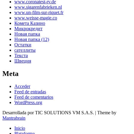
www.coronatest-rv.de
www.sigarenfabrieken.nl
www.un-film-sur-riquet.fr
www.weisse-magie.co
Комета Казино
Микрокредит
Новая папка
Новая папка (12)
Остатки
сателлиты
Текста
Швеция
Meta
Acceder
Feed de entradas
Feed de comentarios
WordPress.org
Desarrollada por TIC SOLUTIONS VM S.A.S. | Theme by
Mantrabrain
Inicio
Plataforma