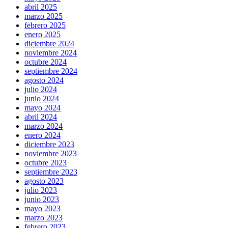
abril 2025
marzo 2025
febrero 2025
enero 2025
diciembre 2024
noviembre 2024
octubre 2024
septiembre 2024
agosto 2024
julio 2024
junio 2024
mayo 2024
abril 2024
marzo 2024
enero 2024
diciembre 2023
noviembre 2023
octubre 2023
septiembre 2023
agosto 2023
julio 2023
junio 2023
mayo 2023
marzo 2023
febrero 2023