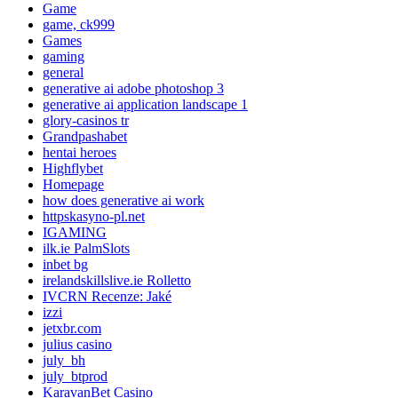
Game
game, ck999
Games
gaming
general
generative ai adobe photoshop 3
generative ai application landscape 1
glory-casinos tr
Grandpashabet
hentai heroes
Highflybet
Homepage
how does generative ai work
httpskasyno-pl.net
IGAMING
ilk.ie PalmSlots
inbet bg
irelandskillslive.ie Rolletto
IVCRN Recenze: Jaké
izzi
jetxbr.com
julius casino
july_bh
july_btprod
KaravanBet Casino