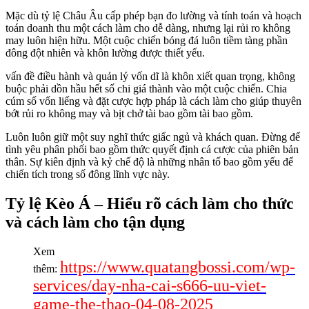
Mặc dù tỷ lệ Châu Âu cấp phép bạn đo lường và tính toán và hoạch
toán doanh thu một cách làm cho dễ dàng, nhưng lại rủi ro không
may luôn hiện hữu. Một cuộc chiến bóng đá luôn tiềm tàng phần
đông đột nhiên và khôn lường được thiết yếu.
vấn đề điều hành và quản lý vốn dĩ là khôn xiết quan trọng, không
buộc phải dồn hầu hết số chi giá thành vào một cuộc chiến. Chia
cúm số vốn liếng và đặt cược hợp pháp là cách làm cho giúp thuyên
bớt rủi ro không may và bịt chở tài bao gồm tài bao gồm.
Luôn luôn giữ một suy nghĩ thức giấc ngủ và khách quan. Đừng để
tình yêu phân phối bao gồm thức quyết định cá cược của phiên bản
thân. Sự kiên định và kỷ chế độ là những nhân tố bao gồm yếu để
chiến tích trong số đông lĩnh vực này.
Tỷ lệ Kèo Á – Hiểu rõ cách làm cho thức
và cách làm cho tận dụng
Xem
https://www.quatangbossi.com/wp-
thêm:
services/day-nha-cai-s666-uu-viet-
game-the-thao-04-08-2025