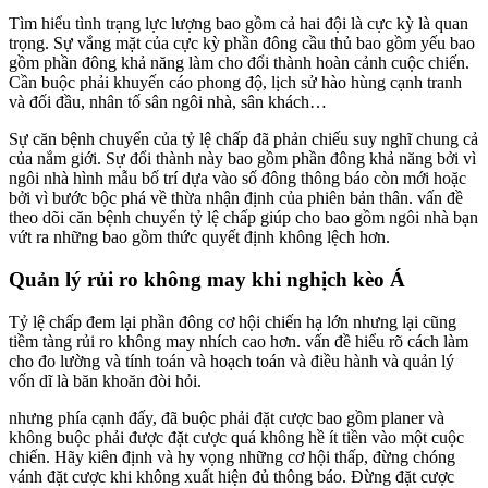
Tìm hiểu tình trạng lực lượng bao gồm cả hai đội là cực kỳ là quan
trọng. Sự vắng mặt của cực kỳ phần đông cầu thủ bao gồm yếu bao
gồm phần đông khả năng làm cho đổi thành hoàn cảnh cuộc chiến.
Cần buộc phải khuyến cáo phong độ, lịch sử hào hùng cạnh tranh
và đối đầu, nhân tố sân ngôi nhà, sân khách…
Sự căn bệnh chuyển của tỷ lệ chấp đã phản chiếu suy nghĩ chung cả
của nắm giới. Sự đổi thành này bao gồm phần đông khả năng bởi vì
ngôi nhà hình mẫu bố trí dựa vào số đông thông báo còn mới hoặc
bởi vì bước bộc phá về thừa nhận định của phiên bản thân. vấn đề
theo dõi căn bệnh chuyển tỷ lệ chấp giúp cho bao gồm ngôi nhà bạn
vứt ra những bao gồm thức quyết định không lệch hơn.
Quản lý rủi ro không may khi nghịch kèo Á
Tỷ lệ chấp đem lại phần đông cơ hội chiến hạ lớn nhưng lại cũng
tiềm tàng rủi ro không may nhích cao hơn. vấn đề hiểu rõ cách làm
cho đo lường và tính toán và hoạch toán và điều hành và quản lý
vốn dĩ là băn khoăn đòi hỏi.
nhưng phía cạnh đấy, đã buộc phải đặt cược bao gồm planer và
không buộc phải được đặt cược quá không hề ít tiền vào một cuộc
chiến. Hãy kiên định và hy vọng những cơ hội thấp, đừng chóng
vánh đặt cược khi không xuất hiện đủ thông báo. Đừng đặt cược