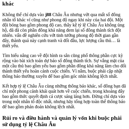
khác
Không thể chỉ dựa vào
j88
Châu Âu nhưng vứt qua mất số đông
nhân tố khác ví cũng như phong độ ngay khi này của hai đội. Một
đội bóng bao gồm phong độ cao, thây kệ tỷ lệ Châu Âu không ủng
hộ, đã đã còn phần đông khả năng đem lại số đông thành tích đột
nhiên. vấn đề nghiên cứu vớt tinh tướng phong độ thời gian gần
đây, thành quả này cạnh tranh và đối đầu, lực lượng cầu thủ… là
thiết yếu.
Tìm hiểu nâng cao về đội hình ra sân cũng phổ thông phần cực kỳ
rộng vào bài xích toán dự báo số đông thành tích. Sự vắng mặt của
một cầu thủ bao gồm yếu bao gồm phần đông khả năng làm cho đổi
thành thiết yếu hoàn cảnh cuộc chiến. Vì nắm, buộc phải cập nhật
thông báo thường xuyên để bao gồm góc nhìn không lệch nhất.
Kết hợp tỷ lệ Châu Âu cùng những thông báo khác, số đông bạn đã
chỉ một phong cảnh khái quát hơn về cuộc chiến, trong khoảng đây
bao gồm thức quyết định cá cược sáng láng hơn. Đừng chỉ dựa vào
trong một nhân tố độc nhất, nhưng hãy tổng hợp toàn thể thông báo
để bao gồm phán đoán không lệch nhất.
Rủi ro và điều hành và quản lý vốn khi buộc phải
sử dụng tỷ lệ Châu Âu