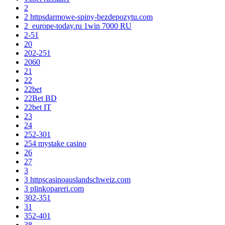
2
2 httpsdarmowe-spiny-bezdepozytu.com
2_europe-today.ru 1win 7000 RU
2-51
20
202-251
2060
21
22
22bet
22Bet BD
22bet IT
23
24
252-301
254 mystake casino
26
27
3
3 httpscasinoauslandschweiz.com
3 plinkopareri.com
302-351
31
352-401
38