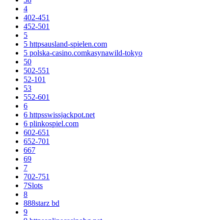
4
402-451
452-501
5
5 httpsausland-spielen.com
5 polska-casino.comkasynawild-tokyo
50
502-551
52-101
53
552-601
6
6 httpsswissjackpot.net
6 plinkospiel.com
602-651
652-701
667
69
7
702-751
7Slots
8
888starz bd
9