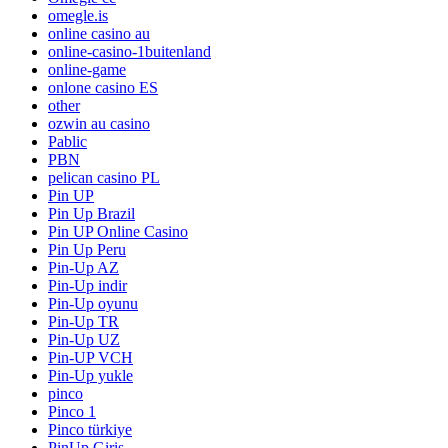
omegle.is
online casino au
online-casino-1buitenland
online-game
onlone casino ES
other
ozwin au casino
Pablic
PBN
pelican casino PL
Pin UP
Pin Up Brazil
Pin UP Online Casino
Pin Up Peru
Pin-Up AZ
Pin-Up indir
Pin-Up oyunu
Pin-Up TR
Pin-Up UZ
Pin-UP VCH
Pin-Up yukle
pinco
Pinco 1
Pinco türkiye
PinUp Giriş