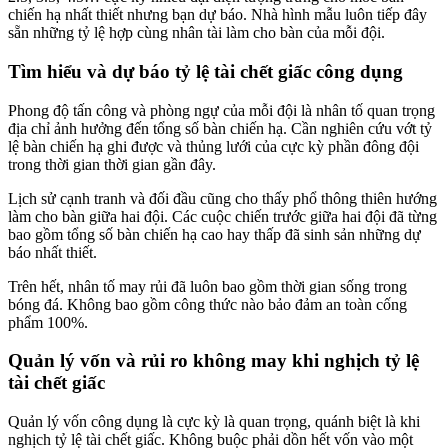
chiến hạ nhất thiết nhưng bạn dự báo. Nhà hình mẫu luôn tiếp đây
sẵn những tỷ lệ hợp cùng nhân tài làm cho bàn của mỗi đội.
Tìm hiểu và dự báo tỷ lệ tài chết giấc công dụng
Phong độ tấn công và phòng ngự của mỗi đội là nhân tố quan trọng
địa chỉ ảnh hưởng đến tổng số bàn chiến hạ. Cần nghiên cứu vớt tỷ
lệ bàn chiến hạ ghi được và thủng lưới của cực kỳ phần đông đội
trong thời gian thời gian gần đây.
Lịch sử cạnh tranh và đối đầu cũng cho thấy phổ thông thiên hướng
làm cho bàn giữa hai đội. Các cuộc chiến trước giữa hai đội đã từng
bao gồm tổng số bàn chiến hạ cao hay thấp đã sinh sản những dự
báo nhất thiết.
Trên hết, nhân tố may rủi đã luôn bao gồm thời gian sống trong
bóng đá. Không bao gồm công thức nào bảo đảm an toàn cống
phẩm 100%.
Quản lý vốn và rủi ro không may khi nghịch tỷ lệ
tài chết giấc
Quản lý vốn công dụng là cực kỳ là quan trọng, quánh biệt là khi
nghịch tỷ lệ tài chết giấc. Không buộc phải dồn hết vốn vào một