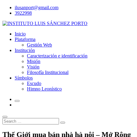
Skip
ilusanport@gmail.com
to
3922998
content
Inicio
Plataforma
Gestión Web
Institución
Caracterización e identificación
Misión
Visión
Filosofía Institucional
Símbolos
Escudo
Himno Leonístico
Search
Search
for:
Thế Giới mua bán nhà hà nội – Mở Rộng