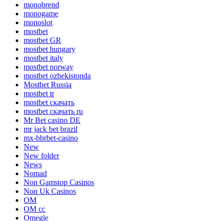
monobrend
monogame
monoslot
mostbet
mostbet GR
mostbet hungary
mostbet italy
mostbet norway
mostbet ozbekistonda
Mostbet Russia
mostbet tr
mostbet скачать
mostbet скачать ru
Mr Bet casino DE
mr jack bet brazil
mx-bbrbet-casino
New
New folder
News
Nomad
Non Gamstop Casinos
Non Uk Casinos
OM
OM cc
Omegle