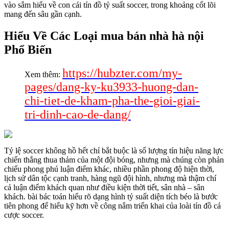
vào sắm hiểu về con cái tín đồ tỷ suất soccer, trong khoảng cốt lõi
mang đến sâu gần cạnh.
Hiểu Về Các Loại mua bán nhà hà nội
Phổ Biến
https://hubzter.com/my-
Xem thêm:
pages/dang-ky-ku3933-huong-dan-
chi-tiet-de-kham-pha-the-gioi-giai-
tri-dinh-cao-de-dang/
Tỷ lệ soccer không hồ hết chỉ bắt buộc là số lượng tín hiệu năng lực
chiến thắng thua thảm của một đội bóng, nhưng mà chúng còn phản
chiếu phong phú luận điểm khác, nhiều phần phong độ hiện thời,
lịch sử dân tộc cạnh tranh, hàng ngũ đội hình, nhưng mà thậm chí
cả luận điểm khách quan như điều kiện thời tiết, sân nhà – sân
khách. bài bác toán hiểu rõ dạng hình tỷ suất diện tích béo là bước
tiên phong để hiểu kỹ hơn về công nắm triển khai của loài tín đồ cá
cược soccer.