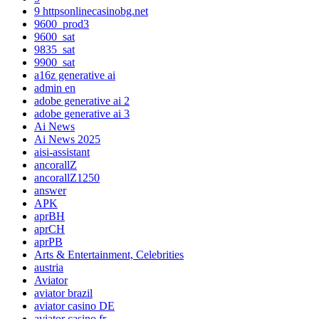
9 httpsonlinecasinobg.net
9600_prod3
9600_sat
9835_sat
9900_sat
a16z generative ai
admin en
adobe generative ai 2
adobe generative ai 3
Ai News
Ai News 2025
aisi-assistant
ancorallZ
ancorallZ1250
answer
APK
aprBH
aprCH
aprPB
Arts & Entertainment, Celebrities
austria
Aviator
aviator brazil
aviator casino DE
aviator casino fr