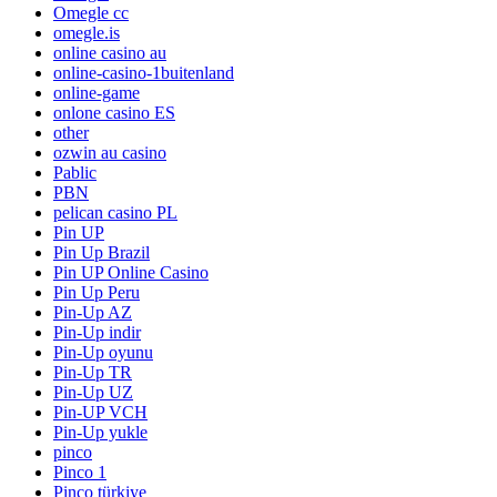
Omegle cc
omegle.is
online casino au
online-casino-1buitenland
online-game
onlone casino ES
other
ozwin au casino
Pablic
PBN
pelican casino PL
Pin UP
Pin Up Brazil
Pin UP Online Casino
Pin Up Peru
Pin-Up AZ
Pin-Up indir
Pin-Up oyunu
Pin-Up TR
Pin-Up UZ
Pin-UP VCH
Pin-Up yukle
pinco
Pinco 1
Pinco türkiye