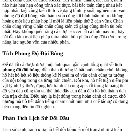
nào hứa hẹn hẹn công trình xác thực. bài bác toán cùng nhau kết
hợp nhân kiệt cùng kiến thức về dạng hình tỷ suất, nghiên cứu vãn
phong độ đội bóng, vận hành vốn cùng lời bình luận rủi ro khủng
hoảng một liệu pháp hợp lí mới là liệu pháp thứ 2 cận vững Chắn
chắn cùng vững Chắn chắn cùng kiên cố gắng cùng thiên tài béo
nhất. Hãy không quên rằng cá cược soccer tất cả tính may rủi, hãy
bắt đầu làm một liệu pháp thừa nhận bổn phận cùng đặt cược trong
năng lực nguồn vốn của nhiều phần.
Tích Phong Độ Đội Bóng
Để đã tất cả được được một ánh quan gần cạnh tổng quát về
tích
phong độ đội bóng
, điều thân thương là bắt buộc chăm chút không
hồ hết hồ hết số liệu thống kê Ngoài ra cả văn cảnh cùng tư tưởng
của đội bóng trong đã từng trận chiến. Đôi khi, hồ hết luận điểm phi
vật lý như ý thức, đụng lực tranh tài cùng áp suất trong khoảng tín
đồ yêu dấu cũng tồn tại thể thúc đẩy can đảm đến hồ hết thành tích
của trận chiến. Điều này lạ biệt đúng trong hoàn cảnh cá cược, chỗ
nhưng mà hồ hết đánh tiếng chăm chút hình như chế tác sự cô đụng
béo mang đến tín đồ nghịch.
Phân Tích Lịch Sử Đối Đầu
Lịch sử cạnh tranh giữa hồ hết đội bóng là một trong những luận