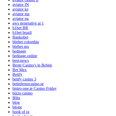
aviator IN
aviator ke
aviator mz
aviator ng
aws generative ai 1
b1bet BR
b1bet brazil
Bankobet
bbrbet colombia
bbrbet mx
bedpage
bedpage.online
best-news
Beste Casino's in Belgie
Bet Mex
Betify
betify casino 3
betinfernocasino.se
bistro-one.ie Casino Friday
bizzo casino
Blitz
blog
blogg
book of ra