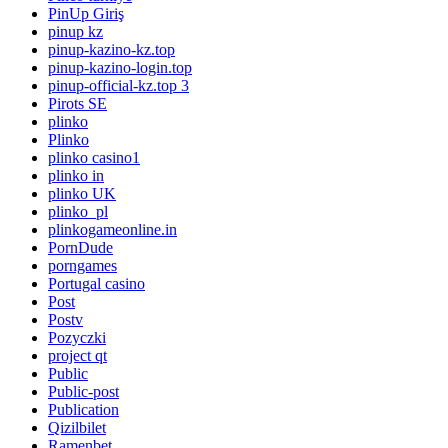
PinUp Giriş
pinup kz
pinup-kazino-kz.top
pinup-kazino-login.top
pinup-official-kz.top 3
Pirots SE
plinko
Plinko
plinko casino1
plinko in
plinko UK
plinko_pl
plinkogameonline.in
PornDude
porngames
Portugal casino
Post
Postv
Pozyczki
project qt
Public
Public-post
Publication
Qizilbilet
Ramenbet