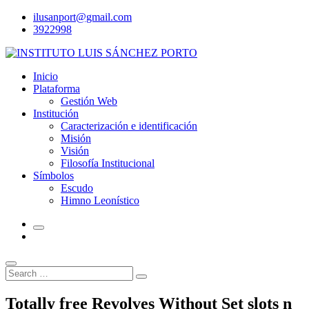
Skip
ilusanport@gmail.com
to
3922998
content
Inicio
Plataforma
Gestión Web
Institución
Caracterización e identificación
Misión
Visión
Filosofía Institucional
Símbolos
Escudo
Himno Leonístico
Search
Search
for:
Totally free Revolves Without Set slots n