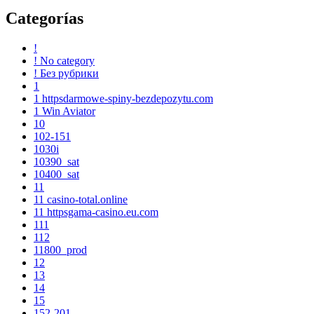
Categorías
!
! No category
! Без рубрики
1
1 httpsdarmowe-spiny-bezdepozytu.com
1 Win Aviator
10
102-151
1030i
10390_sat
10400_sat
11
11 casino-total.online
11 httpsgama-casino.eu.com
111
112
11800_prod
12
13
14
15
152-201