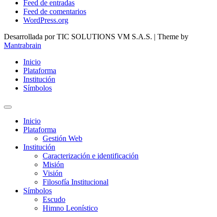
Feed de entradas
Feed de comentarios
WordPress.org
Desarrollada por TIC SOLUTIONS VM S.A.S. | Theme by
Mantrabrain
Inicio
Plataforma
Institución
Símbolos
Inicio
Plataforma
Gestión Web
Institución
Caracterización e identificación
Misión
Visión
Filosofía Institucional
Símbolos
Escudo
Himno Leonístico