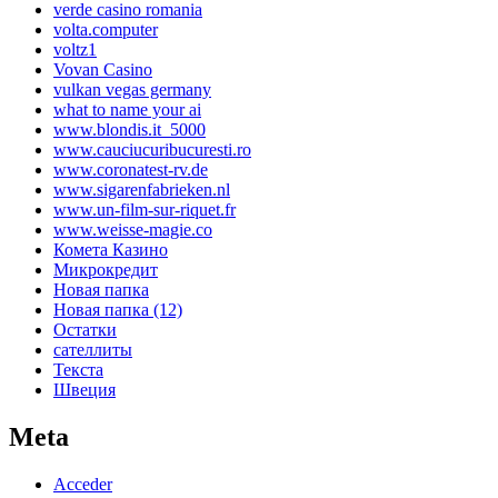
verde casino romania
volta.computer
voltz1
Vovan Casino
vulkan vegas germany
what to name your ai
www.blondis.it_5000
www.cauciucuribucuresti.ro
www.coronatest-rv.de
www.sigarenfabrieken.nl
www.un-film-sur-riquet.fr
www.weisse-magie.co
Комета Казино
Микрокредит
Новая папка
Новая папка (12)
Остатки
сателлиты
Текста
Швеция
Meta
Acceder