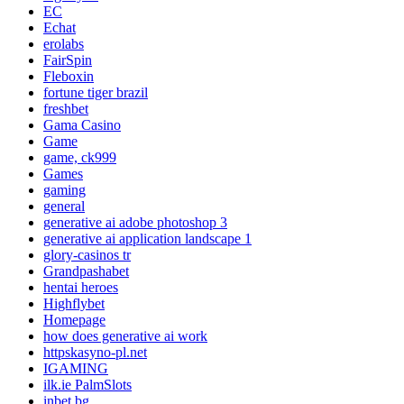
EC
Echat
erolabs
FairSpin
Fleboxin
fortune tiger brazil
freshbet
Gama Casino
Game
game, ck999
Games
gaming
general
generative ai adobe photoshop 3
generative ai application landscape 1
glory-casinos tr
Grandpashabet
hentai heroes
Highflybet
Homepage
how does generative ai work
httpskasyno-pl.net
IGAMING
ilk.ie PalmSlots
inbet bg