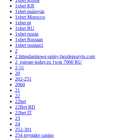
1xbet Korea
1xbet KR
1xbet malaysia
1xbet Morocco
1xbet pt
1xbet RU
1xbet russia
1xbet Russian
1xbet russian1
2
2 httpsdarmowe-spiny-bezdepozytu.com
2_europe-today.ru 1win 7000 RU
2-51
20
202-251
2060
21
22
22bet
22Bet BD
22bet IT
23
24
252-301
254 mystake casino