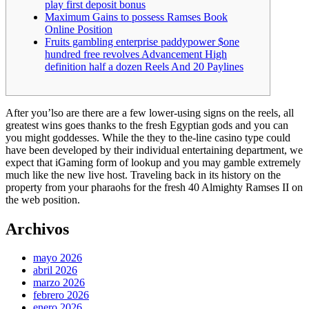
play first deposit bonus
Maximum Gains to possess Ramses Book
Online Position
Fruits gambling enterprise paddypower $one
hundred free revolves Advancement High
definition half a dozen Reels And 20 Paylines
After you’lso are there are a few lower-using signs on the reels, all
greatest wins goes thanks to the fresh Egyptian gods and you can
you might goddesses. While the they to the-line casino type could
have been developed by their individual entertaining department, we
expect that iGaming form of lookup and you may gamble extremely
much like the new live host. Traveling back in its history on the
property from your pharaohs for the fresh 40 Almighty Ramses II on
the web position.
Archivos
mayo 2026
abril 2026
marzo 2026
febrero 2026
enero 2026