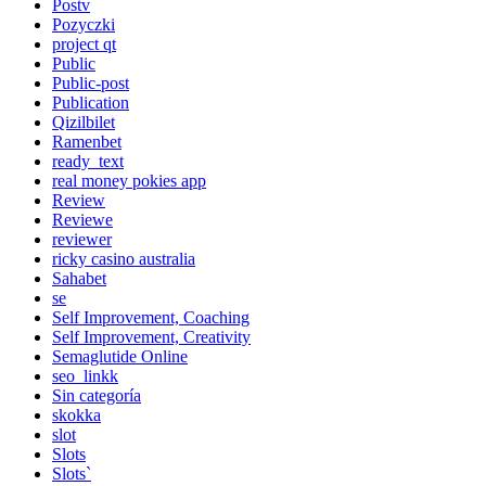
Postv
Pozyczki
project qt
Public
Public-post
Publication
Qizilbilet
Ramenbet
ready_text
real money pokies app
Review
Reviewe
reviewer
ricky casino australia
Sahabet
se
Self Improvement, Coaching
Self Improvement, Creativity
Semaglutide Online
seo_linkk
Sin categoría
skokka
slot
Slots
Slots`