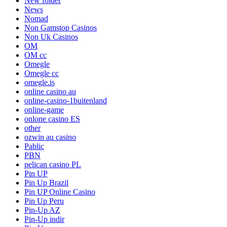
New folder
News
Nomad
Non Gamstop Casinos
Non Uk Casinos
OM
OM cc
Omegle
Omegle cc
omegle.is
online casino au
online-casino-1buitenland
online-game
onlone casino ES
other
ozwin au casino
Pablic
PBN
pelican casino PL
Pin UP
Pin Up Brazil
Pin UP Online Casino
Pin Up Peru
Pin-Up AZ
Pin-Up indir