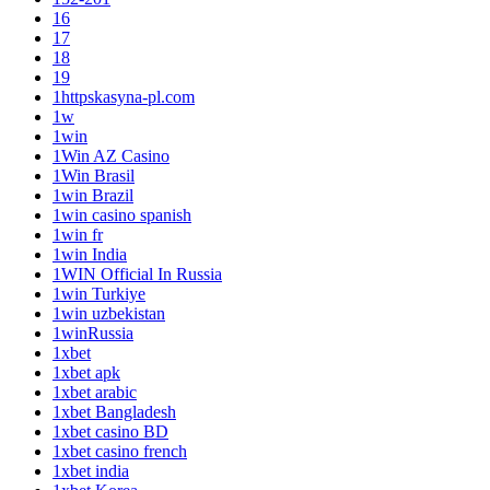
16
17
18
19
1httpskasyna-pl.com
1w
1win
1Win AZ Casino
1Win Brasil
1win Brazil
1win casino spanish
1win fr
1win India
1WIN Official In Russia
1win Turkiye
1win uzbekistan
1winRussia
1xbet
1xbet apk
1xbet arabic
1xbet Bangladesh
1xbet casino BD
1xbet casino french
1xbet india