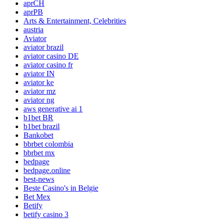
aprCH
aprPB
Arts & Entertainment, Celebrities
austria
Aviator
aviator brazil
aviator casino DE
aviator casino fr
aviator IN
aviator ke
aviator mz
aviator ng
aws generative ai 1
b1bet BR
b1bet brazil
Bankobet
bbrbet colombia
bbrbet mx
bedpage
bedpage.online
best-news
Beste Casino's in Belgie
Bet Mex
Betify
betify casino 3