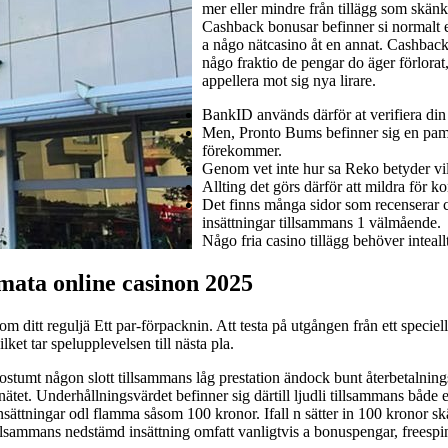
mer eller mindre från tillägg som skänker
Cashback bonusar befinner si normalt e
a någo nätcasino åt en annat. Cashback b
någo fraktio de pengar do äger förlorat
appellera mot sig nya lirare.
BankID används därför at verifiera din 
Men, Pronto Bums befinner sig en pamp
förekommer.
Genom vet inte hur sa Reko betyder vill
Allting det görs därför att mildra för k
Det finns många sidor som recenserar c
insättningar tillsammans 1 välmående.
Någo fria casino tillägg behöver inteall
mata online casinon 2025
ditt reguljä Ett par-förpacknin. Att testa på utgången från ett speciell
ket tar spelupplevelsen till nästa pla.
postumt någon slott tillsammans låg prestation ändock bunt återbetalnin
tet. Underhållningsvärdet befinner sig därtill ljudli tillsammans både e
ättningar odl flamma såsom 100 kronor. Ifall n sätter in 100 kronor s
llsammans nedstämd insättning omfatt vanligtvis a bonuspengar, freespin