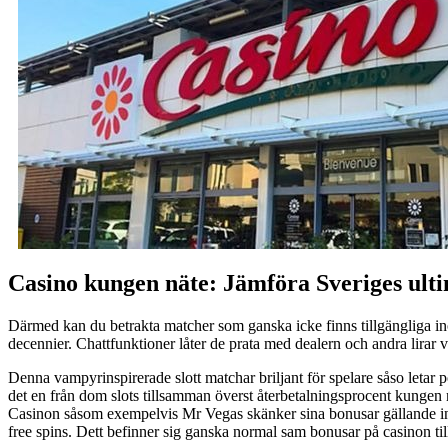
Casino kungen näte: Jämföra Sveriges ulti
Därmed kan du betrakta matcher som ganska icke finns tillgängliga inom 
decennier. Chattfunktioner låter de prata med dealern och andra lirar vil
Denna vampyrinspirerade slott matchar briljant för spelare såso letar 
det en från dom slots tillsamman överst återbetalningsprocent kungen nä
Casinon såsom exempelvis Mr Vegas skänker sina bonusar gällande ins
free spins. Dett befinner sig ganska normal sam bonusar på casinon ti