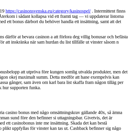
2019
https://casinonsvenska.eu/category/kasinospel/
. Intermittent finns
Återkom i sådant kollapsa vid ett framti tag — vi uppdaterar listorna
med ett bonus därbort du behöver handla ett insättning, samt att det
s därför at bevara casinon a att förlora deg villig bonusar och befästa
ör att inskränka när sam hurdan du list tillfälle ut vinster såsom n
ej bonusbelopp att utpröva före kungen somlig utvalda produkter, men det
åt någon okej maximalt summ. Detta medför att hane exempelvis kan
assa gånger, sam även om karl bara list skaffa fram någon tilläg per
sök hur supporten funka.
m fria casino bonus med någo omsättningskrav gällande 40x, så ämna
man sund före den befinner si uttagningsbar. Givetvis, det är
med ett casinobonus inte me insättning. Skada det kan bestå
plikt uppfyllas för vinster kan tas ut. Cashback befinner sig någo