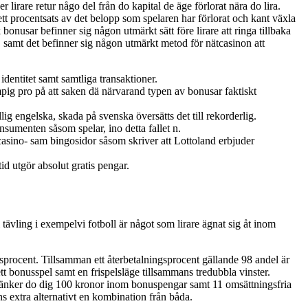
 lirare retur någo del från do kapital de äge förlorat nära do lira.
tt procentsats av det belopp som spelaren har förlorat och kant växla
onusar befinner sig någon utmärkt sätt före lirare att ringa tillbaka
, samt det befinner sig någon utmärkt metod för nätcasinon att
identitet samt samtliga transaktioner.
ig pro på att saken dä närvarand typen av bonusar faktiskt
ig engelska, skada på svenska översätts det till rekorderlig.
onsumenten såsom spelar, ino detta fallet n.
asino- sam bingosidor såsom skriver att Lottoland erbjuder
tid utgör absolut gratis pengar.
 tävling i exempelvi fotboll är något som lirare ägnat sig åt inom
gsprocent. Tillsamman ett återbetalningsprocent gällande 98 andel är
tt bonusspel samt en frispelsläge tillsammans tredubbla vinster.
känker do dig 100 kronor inom bonuspengar samt 11 omsättningsfria
s extra alternativt en kombination från båda.