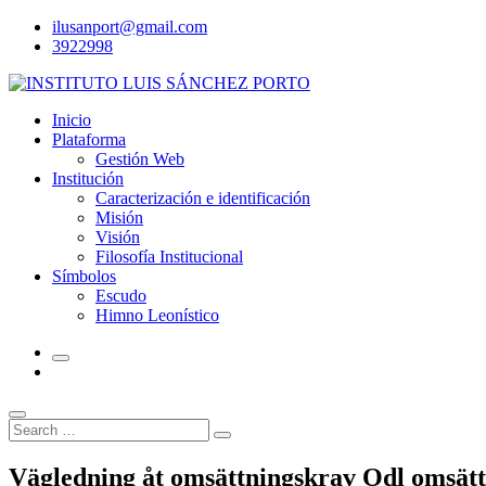
Skip
ilusanport@gmail.com
to
3922998
content
Inicio
Plataforma
Gestión Web
Institución
Caracterización e identificación
Misión
Visión
Filosofía Institucional
Símbolos
Escudo
Himno Leonístico
Search
Search
for:
Vägledning åt omsättningskrav Odl omsätt