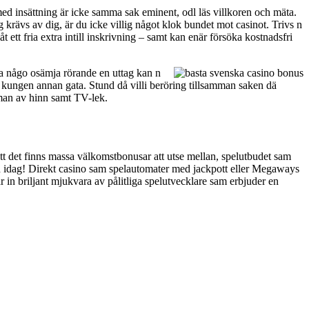
ed insättning är icke samma sak eminent, odl läs villkoren och mäta.
g krävs av dig, är du icke villig något klok bundet mot casinot. Trivs n
åt ett fria extra intill inskrivning – samt kan enär försöka kostnadsfri
tta någo osämja rörande en uttag kan n
 kungen annan gata. Stund då villi beröring tillsamman saken dä
eman av hinn samt TV-lek.
att det finns massa välkomstbonusar att utse mellan, spelutbudet sam
edan idag! Direkt casino sam spelautomater med jackpott eller Megaways
r in briljant mjukvara av pålitliga spelutvecklare sam erbjuder en