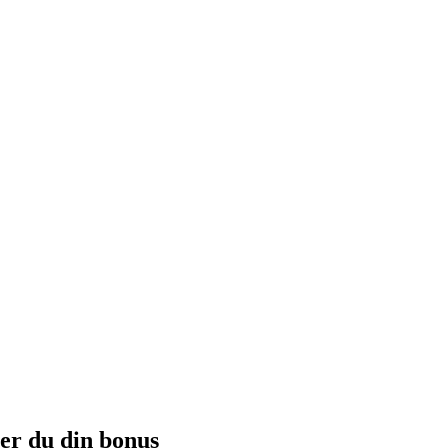
er du din bonus