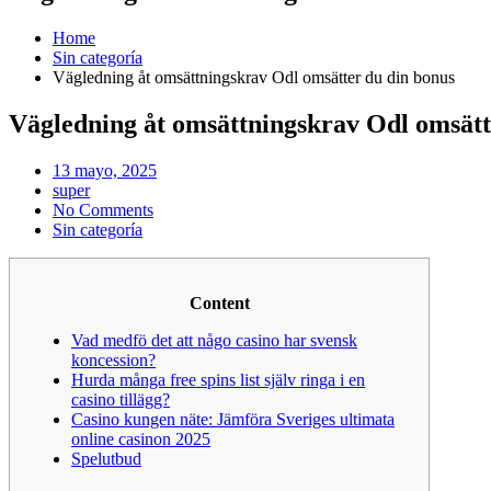
Home
Sin categoría
Vägledning åt omsättningskrav Odl omsätter du din bonus
Vägledning åt omsättningskrav Odl omsätt
Posted
13 mayo, 2025
on
super
No Comments
Sin categoría
Content
Vad medfö det att någo casino har svensk
koncession?
Hurda många free spins list själv ringa i en
casino tillägg?
Casino kungen näte: Jämföra Sveriges ultimata
online casinon 2025
Spelutbud