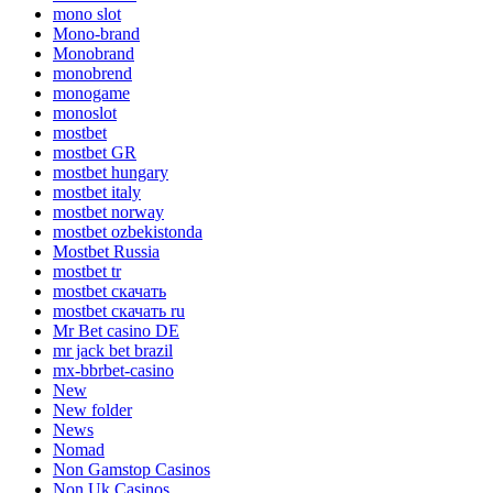
mono slot
Mono-brand
Monobrand
monobrend
monogame
monoslot
mostbet
mostbet GR
mostbet hungary
mostbet italy
mostbet norway
mostbet ozbekistonda
Mostbet Russia
mostbet tr
mostbet скачать
mostbet скачать ru
Mr Bet casino DE
mr jack bet brazil
mx-bbrbet-casino
New
New folder
News
Nomad
Non Gamstop Casinos
Non Uk Casinos