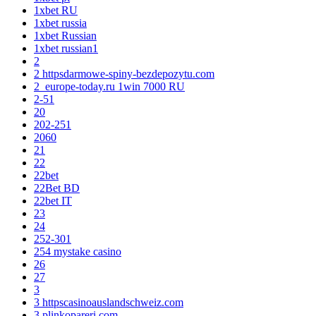
1xbet RU
1xbet russia
1xbet Russian
1xbet russian1
2
2 httpsdarmowe-spiny-bezdepozytu.com
2_europe-today.ru 1win 7000 RU
2-51
20
202-251
2060
21
22
22bet
22Bet BD
22bet IT
23
24
252-301
254 mystake casino
26
27
3
3 httpscasinoauslandschweiz.com
3 plinkopareri.com