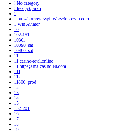
! No category
! Без рубрики
1
1 httpsdarmowe-spiny-bezdepozytu.com
1 Win Aviator
10
102-151
1030i
10390_sat
10400_sat
11
11 casino-total.online
11 httpsgama-casino.eu.com
111
112
11800_prod
12
13
14
15
152-201
16
17
18
19