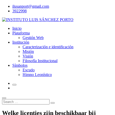
Skip
ilusanport@gmail.com
to
3922998
content
Inicio
Plataforma
Gestión Web
Institución
Caracterización e identificación
Misión
Visión
Filosofía Institucional
Símbolos
Escudo
Himno Leonístico
Search
Search
for:
Welke licenties zijn beschikbaar bij