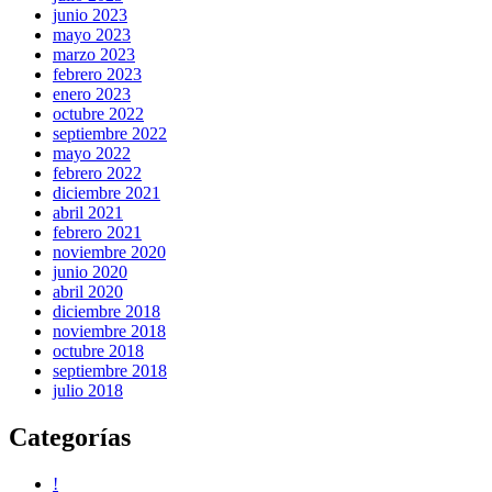
junio 2023
mayo 2023
marzo 2023
febrero 2023
enero 2023
octubre 2022
septiembre 2022
mayo 2022
febrero 2022
diciembre 2021
abril 2021
febrero 2021
noviembre 2020
junio 2020
abril 2020
diciembre 2018
noviembre 2018
octubre 2018
septiembre 2018
julio 2018
Categorías
!