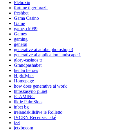
Fleboxin
fortune tiger brazil
freshbet
Gama Casino
Game
game, ck999
Games
gaming
general
generative ai adobe photoshop 3
generative ai application landscape 1
glory-casinos tr
Grandpashabet
hentai heroes
Highflybet
Homepage
how does generative ai work
httpskasyno-pl.net
IGAMING
ilk.ie PalmSlots
inbet bg
irelandskillslive.ie Rolletto
IVCRN Recenze: Jaké
izzi
jetxbr.com