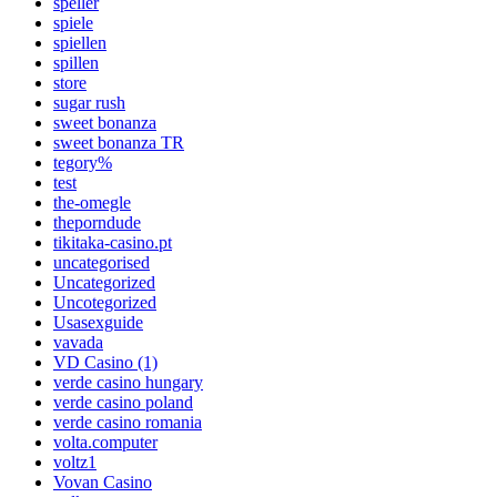
speller
spiele
spiellen
spillen
store
sugar rush
sweet bonanza
sweet bonanza TR
tegory%
test
the-omegle
theporndude
tikitaka-casino.pt
uncategorised
Uncategorized
Uncotegorized
Usasexguide
vavada
VD Casino (1)
verde casino hungary
verde casino poland
verde casino romania
volta.computer
voltz1
Vovan Casino