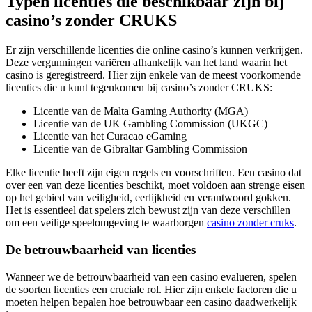
Typen licenties die beschikbaar zijn bij
casino’s zonder CRUKS
Er zijn verschillende licenties die online casino’s kunnen verkrijgen.
Deze vergunningen variëren afhankelijk van het land waarin het
casino is geregistreerd. Hier zijn enkele van de meest voorkomende
licenties die u kunt tegenkomen bij casino’s zonder CRUKS:
Licentie van de Malta Gaming Authority (MGA)
Licentie van de UK Gambling Commission (UKGC)
Licentie van het Curacao eGaming
Licentie van de Gibraltar Gambling Commission
Elke licentie heeft zijn eigen regels en voorschriften. Een casino dat
over een van deze licenties beschikt, moet voldoen aan strenge eisen
op het gebied van veiligheid, eerlijkheid en verantwoord gokken.
Het is essentieel dat spelers zich bewust zijn van deze verschillen
om een veilige speelomgeving te waarborgen
casino zonder cruks
.
De betrouwbaarheid van licenties
Wanneer we de betrouwbaarheid van een casino evalueren, spelen
de soorten licenties een cruciale rol. Hier zijn enkele factoren die u
moeten helpen bepalen hoe betrouwbaar een casino daadwerkelijk