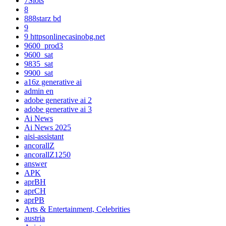
7Slots
8
888starz bd
9
9 httpsonlinecasinobg.net
9600_prod3
9600_sat
9835_sat
9900_sat
a16z generative ai
admin en
adobe generative ai 2
adobe generative ai 3
Ai News
Ai News 2025
aisi-assistant
ancorallZ
ancorallZ1250
answer
APK
aprBH
aprCH
aprPB
Arts & Entertainment, Celebrities
austria