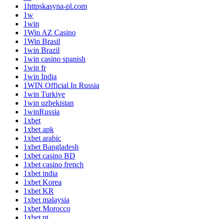
1httpskasyna-pl.com
1w
1win
1Win AZ Casino
1Win Brasil
1win Brazil
1win casino spanish
1win fr
1win India
1WIN Official In Russia
1win Turkiye
1win uzbekistan
1winRussia
1xbet
1xbet apk
1xbet arabic
1xbet Bangladesh
1xbet casino BD
1xbet casino french
1xbet india
1xbet Korea
1xbet KR
1xbet malaysia
1xbet Morocco
1xbet pt