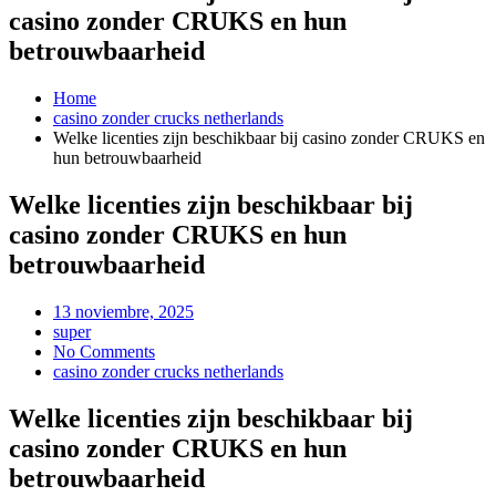
casino zonder CRUKS en hun
betrouwbaarheid
Home
casino zonder crucks netherlands
Welke licenties zijn beschikbaar bij casino zonder CRUKS en
hun betrouwbaarheid
Welke licenties zijn beschikbaar bij
casino zonder CRUKS en hun
betrouwbaarheid
Posted
13 noviembre, 2025
on
super
No Comments
casino zonder crucks netherlands
Welke licenties zijn beschikbaar bij
casino zonder CRUKS en hun
betrouwbaarheid