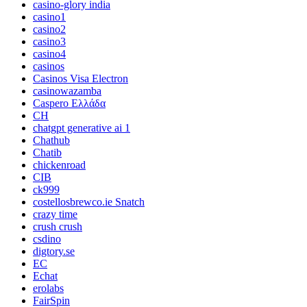
casino-glory india
casino1
casino2
casino3
casino4
casinos
Casinos Visa Electron
casinowazamba
Caspero Ελλάδα
CH
chatgpt generative ai 1
Chathub
Chatib
chickenroad
CIB
ck999
costellosbrewco.ie Snatch
crazy time
crush crush
csdino
digtory.se
EC
Echat
erolabs
FairSpin