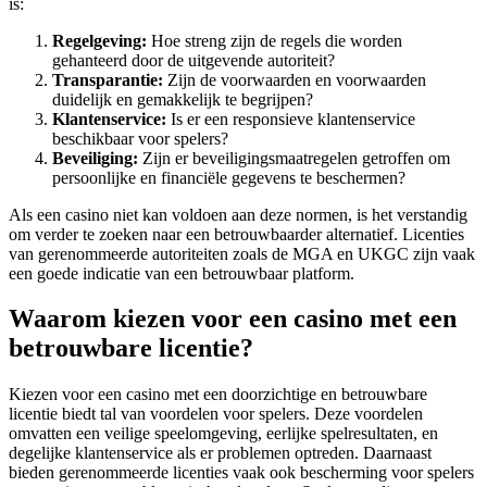
is:
Regelgeving:
Hoe streng zijn de regels die worden
gehanteerd door de uitgevende autoriteit?
Transparantie:
Zijn de voorwaarden en voorwaarden
duidelijk en gemakkelijk te begrijpen?
Klantenservice:
Is er een responsieve klantenservice
beschikbaar voor spelers?
Beveiliging:
Zijn er beveiligingsmaatregelen getroffen om
persoonlijke en financiële gegevens te beschermen?
Als een casino niet kan voldoen aan deze normen, is het verstandig
om verder te zoeken naar een betrouwbaarder alternatief. Licenties
van gerenommeerde autoriteiten zoals de MGA en UKGC zijn vaak
een goede indicatie van een betrouwbaar platform.
Waarom kiezen voor een casino met een
betrouwbare licentie?
Kiezen voor een casino met een doorzichtige en betrouwbare
licentie biedt tal van voordelen voor spelers. Deze voordelen
omvatten een veilige speelomgeving, eerlijke spelresultaten, en
degelijke klantenservice als er problemen optreden. Daarnaast
bieden gerenommeerde licenties vaak ook bescherming voor spelers