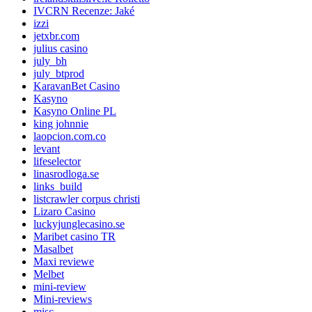
IVCRN Recenze: Jaké
izzi
jetxbr.com
julius casino
july_bh
july_btprod
KaravanBet Casino
Kasyno
Kasyno Online PL
king johnnie
laopcion.com.co
levant
lifeselector
linasrodloga.se
links_build
listcrawler corpus christi
Lizaro Casino
luckyjunglecasino.se
Maribet casino TR
Masalbet
Maxi reviewe
Melbet
mini-review
Mini-reviews
misc