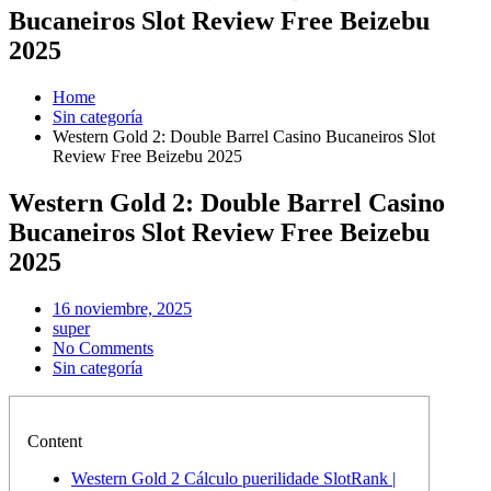
Bucaneiros Slot Review Free Beizebu
2025
Home
Sin categoría
Western Gold 2: Double Barrel Casino Bucaneiros Slot
Review Free Beizebu 2025
Western Gold 2: Double Barrel Casino
Bucaneiros Slot Review Free Beizebu
2025
Posted
16 noviembre, 2025
on
super
No Comments
Sin categoría
Content
Western Gold 2 Cálculo puerilidade SlotRank |