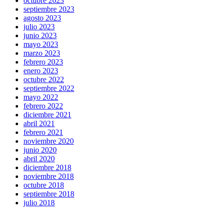
octubre 2023
septiembre 2023
agosto 2023
julio 2023
junio 2023
mayo 2023
marzo 2023
febrero 2023
enero 2023
octubre 2022
septiembre 2022
mayo 2022
febrero 2022
diciembre 2021
abril 2021
febrero 2021
noviembre 2020
junio 2020
abril 2020
diciembre 2018
noviembre 2018
octubre 2018
septiembre 2018
julio 2018