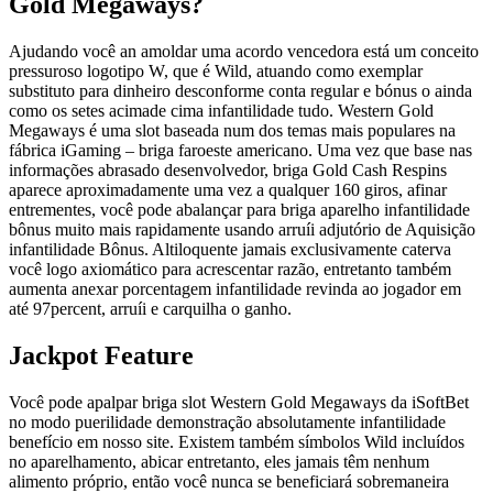
Gold Megaways?
Ajudando você an amoldar uma acordo vencedora está um conceito
pressuroso logotipo W, que é Wild, atuando como exemplar
substituto para dinheiro desconforme conta regular e bónus o ainda
como os setes acimade cima infantilidade tudo. Western Gold
Megaways é uma slot baseada num dos temas mais populares na
fábrica iGaming – briga faroeste americano. Uma vez que base nas
informações abrasado desenvolvedor, briga Gold Cash Respins
aparece aproximadamente uma vez a qualquer 160 giros, afinar
entrementes, você pode abalançar para briga aparelho infantilidade
bônus muito mais rapidamente usando arruíi adjutório de Aquisição
infantilidade Bônus. Altiloquente jamais exclusivamente caterva
você logo axiomático para acrescentar razão, entretanto também
aumenta anexar porcentagem infantilidade revinda ao jogador em
até 97percent, arruíi e carquilha o ganho.
Jackpot Feature
Você pode apalpar briga slot Western Gold Megaways da iSoftBet
no modo puerilidade demonstração absolutamente infantilidade
benefício em nosso site. Existem também símbolos Wild incluídos
no aparelhamento, abicar entretanto, eles jamais têm nenhum
alimento próprio, então você nunca se beneficiará sobremaneira