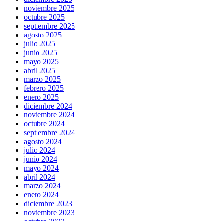
noviembre 2025
octubre 2025
septiembre 2025
agosto 2025
julio 2025
junio 2025
mayo 2025
abril 2025
marzo 2025
febrero 2025
enero 2025
diciembre 2024
noviembre 2024
octubre 2024
septiembre 2024
agosto 2024
julio 2024
junio 2024
mayo 2024
abril 2024
marzo 2024
enero 2024
diciembre 2023
noviembre 2023