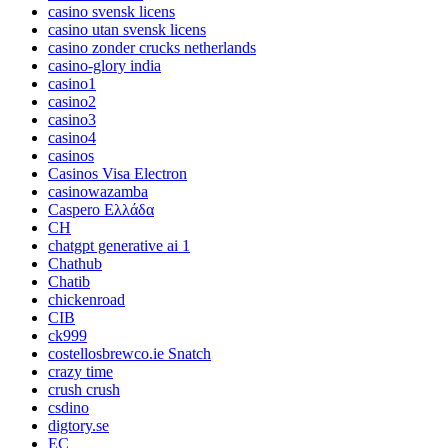
casino svensk licens
casino utan svensk licens
casino zonder crucks netherlands
casino-glory india
casino1
casino2
casino3
casino4
casinos
Casinos Visa Electron
casinowazamba
Caspero Ελλάδα
CH
chatgpt generative ai 1
Chathub
Chatib
chickenroad
CIB
ck999
costellosbrewco.ie Snatch
crazy time
crush crush
csdino
digtory.se
EC