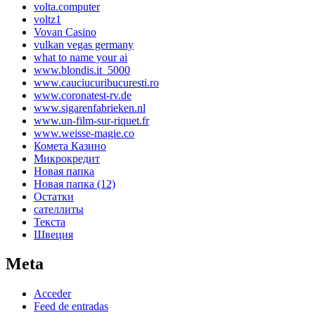
volta.computer
voltz1
Vovan Casino
vulkan vegas germany
what to name your ai
www.blondis.it_5000
www.cauciucuribucuresti.ro
www.coronatest-rv.de
www.sigarenfabrieken.nl
www.un-film-sur-riquet.fr
www.weisse-magie.co
Комета Казино
Микрокредит
Новая папка
Новая папка (12)
Остатки
сателлиты
Текста
Швеция
Meta
Acceder
Feed de entradas