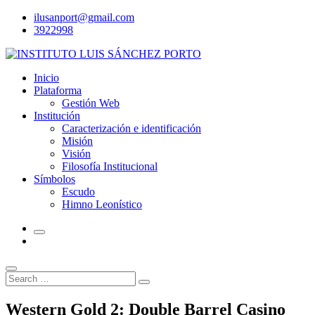
Skip
ilusanport@gmail.com
to
3922998
content
Inicio
Plataforma
Gestión Web
Institución
Caracterización e identificación
Misión
Visión
Filosofía Institucional
Símbolos
Escudo
Himno Leonístico
Search
Search
for:
Western Gold 2: Double Barrel Casino