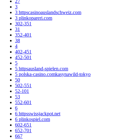
27
3
3 httpscasinoauslandschweiz.com
3 plinkopareri.com
302-351
31
352-401
38
4
402-451
452-501
5
5 httpsausland-spielen.com
5 polska-casino.comkasynawild-tokyo
50
502-551
52-101
53
552-601
6
6 httpsswissjackpot.net
6 plinkospiel.com
602-651
652-701
667