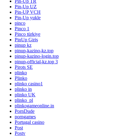
Pin-Up TR
Pin-Up UZ
Pin-UP VCH
Pin-Up yukle
pinco
Pinco 1
Pinco türkiye
PinUp Giriş
pinup kz
pinup-kazino-kz.top
pinup-kazino-login.top
pinup-official-kz.top 3
Pirots SE
plinko
Plinko
plinko casino1
plinko in
plinko UK
plinko_pl
plinkogameonline.in
PornDude
porngames
Portugal casino
Post
Postv