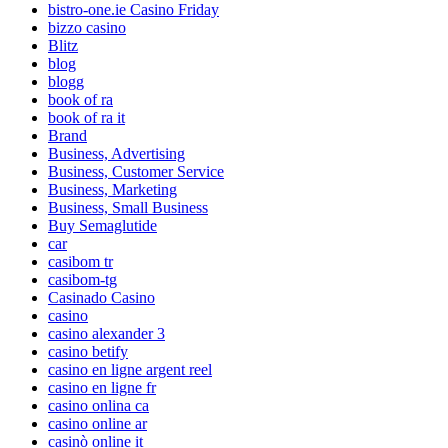
bistro-one.ie Casino Friday
bizzo casino
Blitz
blog
blogg
book of ra
book of ra it
Brand
Business, Advertising
Business, Customer Service
Business, Marketing
Business, Small Business
Buy Semaglutide
car
casibom tr
casibom-tg
Casinado Casino
casino
casino alexander 3
casino betify
casino en ligne argent reel
casino en ligne fr
casino onlina ca
casino online ar
casinò online it