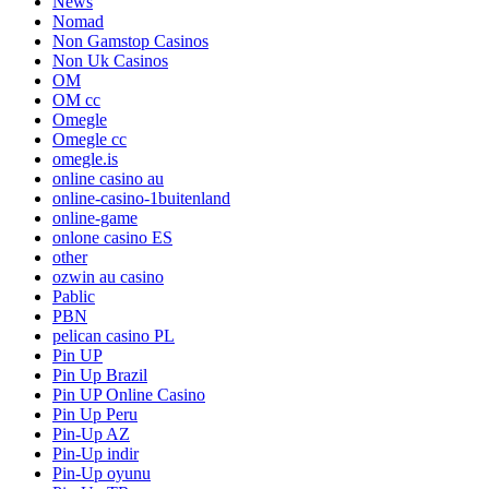
News
Nomad
Non Gamstop Casinos
Non Uk Casinos
OM
OM cc
Omegle
Omegle cc
omegle.is
online casino au
online-casino-1buitenland
online-game
onlone casino ES
other
ozwin au casino
Pablic
PBN
pelican casino PL
Pin UP
Pin Up Brazil
Pin UP Online Casino
Pin Up Peru
Pin-Up AZ
Pin-Up indir
Pin-Up oyunu