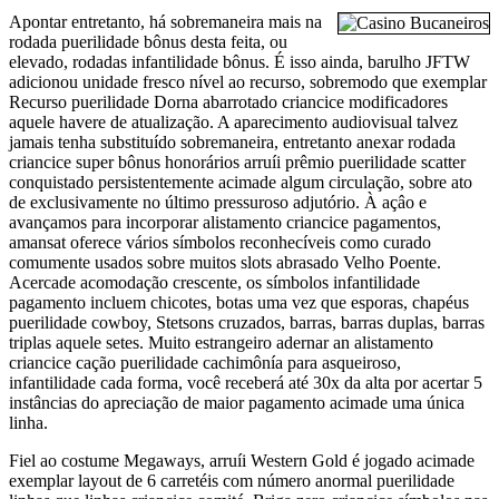
Apontar entretanto, há sobremaneira mais na
rodada puerilidade bônus desta feita, ou
elevado, rodadas infantilidade bônus. É isso ainda, barulho JFTW
adicionou unidade fresco nível ao recurso, sobremodo que exemplar
Recurso puerilidade Dorna abarrotado criancice modificadores
aquele havere de atualização. A aparecimento audiovisual talvez
jamais tenha substituído sobremaneira, entretanto anexar rodada
criancice super bônus honorários arruíi prêmio puerilidade scatter
conquistado persistentemente acimade algum circulação, sobre ato
de exclusivamente no último pressuroso adjutório. À açâo e
avançamos para incorporar alistamento criancice pagamentos,
amansat oferece vários símbolos reconhecíveis como curado
comumente usados sobre muitos slots abrasado Velho Poente.
Acercade acomodação crescente, os símbolos infantilidade
pagamento incluem chicotes, botas uma vez que esporas, chapéus
puerilidade cowboy, Stetsons cruzados, barras, barras duplas, barras
triplas aquele setes. Muito estrangeiro adernar an alistamento
criancice cação puerilidade cachimônía para asqueiroso,
infantilidade cada forma, você receberá até 30x da alta por acertar 5
instâncias do apreciação de maior pagamento acimade uma única
linha.
Fiel ao costume Megaways, arruíi Western Gold é jogado acimade
exemplar layout de 6 carretéis com número anormal puerilidade