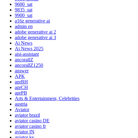
9600_sat
9835_sat
9900_sat
a16z generative ai
admin en
adobe generative ai 2
adobe generative ai 3
Ai News
Ai News 2025
aisi-assistant
ancorallZ
ancorallZ1250
answer
APK
aprBH
aprCH
aprPB
Arts & Entertainment, Celebrities
austria
Aviator
aviator brazil
aviator casino DE
aviator casino fr
aviator IN
aviator ke