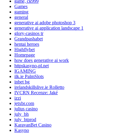
game, ck999
Games
gaming
general
generative ai adobe photoshop 3
generative ai application landscape 1
glory-casinos tr
Grandpashabet
hentai heroes
Highflybet
Homepage
how does generative ai work
httpskasyno-pl.net
IGAMING
ilk.ie PalmSlots
inbet bg
irelandskillslive.ie Rolletto
IVCRN Recenze: Jaké
izzi
jetxbr.com
julius casino
july_bh
july_btprod
KaravanBet Casino
Kasyno