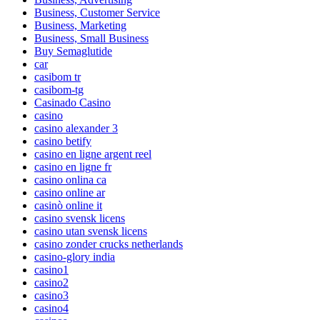
Business, Customer Service
Business, Marketing
Business, Small Business
Buy Semaglutide
car
casibom tr
casibom-tg
Casinado Casino
casino
casino alexander 3
casino betify
casino en ligne argent reel
casino en ligne fr
casino onlina ca
casino online ar
casinò online it
casino svensk licens
casino utan svensk licens
casino zonder crucks netherlands
casino-glory india
casino1
casino2
casino3
casino4