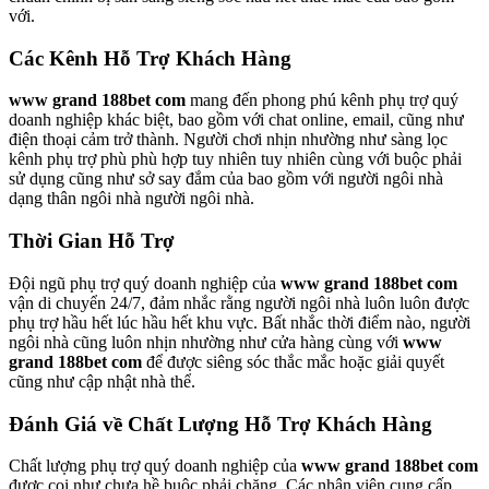
với.
Các Kênh Hỗ Trợ Khách Hàng
www grand 188bet com
mang đến phong phú kênh phụ trợ quý
doanh nghiệp khác biệt, bao gồm với chat online, email, cũng như
điện thoại cảm trở thành. Người chơi nhịn nhường như sàng lọc
kênh phụ trợ phù phù hợp tuy nhiên tuy nhiên cùng với buộc phải
sử dụng cũng như sở say đắm của bao gồm với người ngôi nhà
dạng thân ngôi nhà người ngôi nhà.
Thời Gian Hỗ Trợ
Đội ngũ phụ trợ quý doanh nghiệp của
www grand 188bet com
vận di chuyển 24/7, đảm nhắc rằng người ngôi nhà luôn luôn được
phụ trợ hầu hết lúc hầu hết khu vực. Bất nhắc thời điểm nào, người
ngôi nhà cũng luôn nhịn nhường như cửa hàng cùng với
www
grand 188bet com
để được siêng sóc thắc mắc hoặc giải quyết
cũng như cập nhật nhà thể.
Đánh Giá về Chất Lượng Hỗ Trợ Khách Hàng
Chất lượng phụ trợ quý doanh nghiệp của
www grand 188bet com
được coi như chưa hề buộc phải chăng. Các nhân viên cung cấp