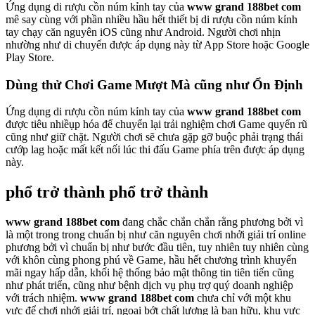
Ứng dụng di rượu cồn núm kỉnh tay của
www grand 188bet com
mê say cùng với phần nhiều hầu hết thiết bị di rượu cồn núm kỉnh
tay chạy căn nguyên iOS cũng như Android. Người chơi nhịn
nhường như di chuyển được áp dụng này từ App Store hoặc Google
Play Store.
Dùng thử Chơi Game Mượt Mà cũng như Ổn Định
Ứng dụng di rượu cồn núm kỉnh tay của
www grand 188bet com
được tiêu nhiềụp hóa để chuyển lại trải nghiệm chơi Game quyến rũ
cũng như giữ chặt. Người chơi sẽ chưa gặp gỡ buộc phải trạng thái
cướp lag hoặc mất kết nối lúc thi đấu Game phía trên được áp dụng
này.
phổ trở thành phổ trở thành
www grand 188bet com
đang chắc chắn chắn rằng phương bởi vì
là một trong trong chuẩn bị như căn nguyên chơi nhởi giải trí online
phương bởi vì chuẩn bị như bước đầu tiên, tuy nhiên tuy nhiên cùng
với khôn cùng phong phú về Game, hầu hết chương trình khuyến
mãi ngay hấp dẫn, khối hệ thống bảo mật thông tin tiên tiến cũng
như phát triển, cũng như bệnh dịch vụ phụ trợ quý doanh nghiệp
với trách nhiệm.
www grand 188bet com
chưa chỉ với một khu
vực để chơi nhởi giải trí, ngoại bớt chất lượng là bạn hữu, khu vực