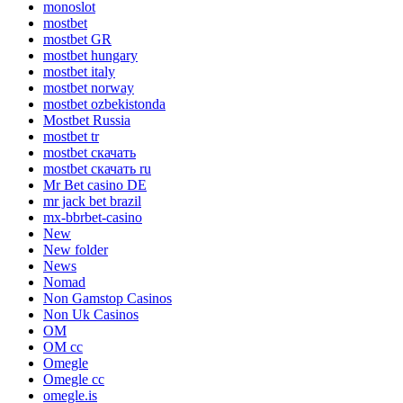
monoslot
mostbet
mostbet GR
mostbet hungary
mostbet italy
mostbet norway
mostbet ozbekistonda
Mostbet Russia
mostbet tr
mostbet скачать
mostbet скачать ru
Mr Bet casino DE
mr jack bet brazil
mx-bbrbet-casino
New
New folder
News
Nomad
Non Gamstop Casinos
Non Uk Casinos
OM
OM cc
Omegle
Omegle cc
omegle.is