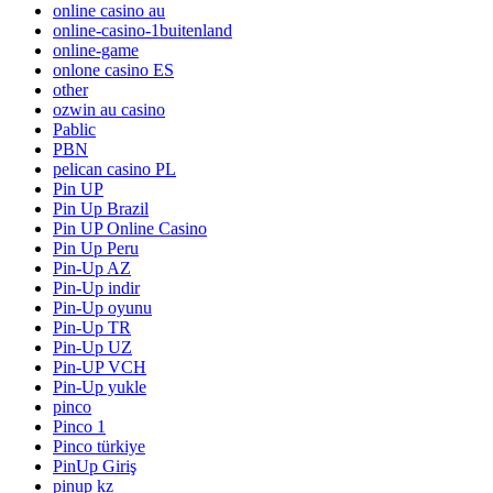
online casino au
online-casino-1buitenland
online-game
onlone casino ES
other
ozwin au casino
Pablic
PBN
pelican casino PL
Pin UP
Pin Up Brazil
Pin UP Online Casino
Pin Up Peru
Pin-Up AZ
Pin-Up indir
Pin-Up oyunu
Pin-Up TR
Pin-Up UZ
Pin-UP VCH
Pin-Up yukle
pinco
Pinco 1
Pinco türkiye
PinUp Giriş
pinup kz