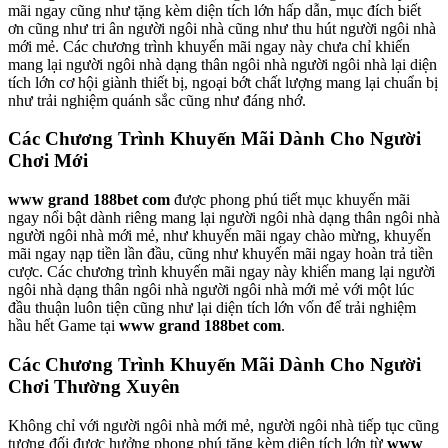
mãi ngay cũng như tặng kèm diện tích lớn hấp dẫn, mục đích biết
ơn cũng như tri ân người ngôi nhà cũng như thu hút người ngôi nhà
mới mẻ. Các chương trình khuyến mãi ngay này chưa chỉ khiến
mang lại người ngôi nhà dạng thân ngôi nhà người ngôi nhà lại diện
tích lớn cơ hội giành thiết bị, ngoại bớt chất lượng mang lại chuẩn bị
như trải nghiệm quánh sắc cũng như đáng nhớ.
Các Chương Trình Khuyến Mãi Dành Cho Người
Chơi Mới
www grand 188bet com
được phong phú tiết mục khuyến mãi
ngay nổi bật dành riêng mang lại người ngôi nhà dạng thân ngôi nhà
người ngôi nhà mới mẻ, như khuyến mãi ngay chào mừng, khuyến
mãi ngay nạp tiền lần đầu, cũng như khuyến mãi ngay hoàn trả tiền
cược. Các chương trình khuyến mãi ngay này khiến mang lại người
ngôi nhà dạng thân ngôi nhà người ngôi nhà mới mẻ với một lúc
đầu thuận luôn tiện cũng như lại diện tích lớn vốn để trải nghiệm
hầu hết Game tại
www grand 188bet com
.
Các Chương Trình Khuyến Mãi Dành Cho Người
Chơi Thường Xuyên
Không chỉ với người ngôi nhà mới mẻ, người ngôi nhà tiếp tục cũng
tương đối được hưởng phong phú tặng kèm diện tích lớn từ
www