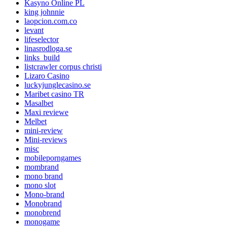
Kasyno Online PL
king johnnie
laopcion.com.co
levant
lifeselector
linasrodloga.se
links_build
listcrawler corpus christi
Lizaro Casino
luckyjunglecasino.se
Maribet casino TR
Masalbet
Maxi reviewe
Melbet
mini-review
Mini-reviews
misc
mobileporngames
mombrand
mono brand
mono slot
Mono-brand
Monobrand
monobrend
monogame