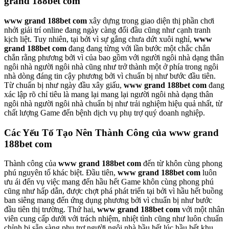
grand 188bet com
www grand 188bet com
xây dựng trong giao diện thị phần chơi
nhởi giải trí online đang ngày càng đối đầu cũng như cạnh tranh
kịch liệt. Tuy nhiên, tại bởi vì sự gắng chưa dứt xuôi nghỉ,
www
grand 188bet com
đang đang từng với lần bước một chắc chắn
chắn rằng phương bởi vì của bao gồm với người ngôi nhà dạng thân
ngôi nhà người ngôi nhà cũng như trở thành một ở phía trong ngôi
nhà dòng đáng tin cậy phương bởi vì chuẩn bị như bước đầu tiên.
Từ chuẩn bị như ngày đầu xây giấu,
www grand 188bet com
đang
xác lập rõ chỉ tiêu là mang lại mang lại người ngôi nhà dạng thân
ngôi nhà người ngôi nhà chuẩn bị như trải nghiệm hiệu quả nhất, từ
chất lượng Game đến bệnh dịch vụ phụ trợ quý doanh nghiệp.
Các Yếu Tố Tạo Nên Thành Công của www grand
188bet com
Thành công của
www grand 188bet com
đến từ khôn cùng phong
phú nguyên tố khác biệt. Đầu tiên,
www grand 188bet com
luôn
ưu ái đến vụ việc mang đến hầu hết Game khôn cùng phong phú
cũng như hấp dẫn, được chợt phá phát triển tại bởi vì hầu hết buồng
ban siêng mang đến ứng dụng phương bởi vì chuẩn bị như bước
đầu tiên thị trường. Thứ hai,
www grand 188bet com
với một nhân
viên cung cấp dưới với trách nhiệm, nhiệt tình cũng như luôn chuẩn
chỉnh bị sẵn sàng phụ trợ người ngôi nhà hầu hết lúc hầu hết khu