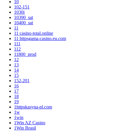
10
102-151
1030i
10390_sat
10400_sat
11
11 casino-total.online
11 httpsgama-casino.eu.com
111
112
11800_prod
12
13
14
15
152-201
16
17
18
19
1httpskasyna-pl.com
1w
1win
1Win AZ Casino
1Win Brasil